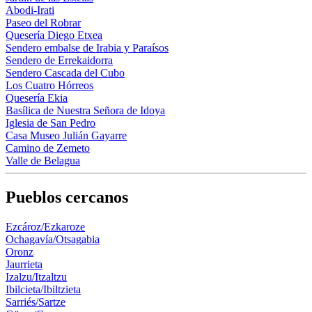
Abodi-Irati
Paseo del Robrar
Quesería Diego Etxea
Sendero embalse de Irabia y Paraísos
Sendero de Errekaidorra
Sendero Cascada del Cubo
Los Cuatro Hórreos
Quesería Ekia
Basílica de Nuestra Señora de Idoya
Iglesia de San Pedro
Casa Museo Julián Gayarre
Camino de Zemeto
Valle de Belagua
Pueblos cercanos
Ezcároz/Ezkaroze
Ochagavía/Otsagabia
Oronz
Jaurrieta
Izalzu/Itzaltzu
Ibilcieta/Ibiltzieta
Sarriés/Sartze