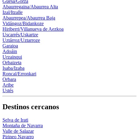
Güesa/Gorza
Abaurregaina/Abaurrea Alta
Izal/Itzalle
Abaurrepea/Abaurrea Baja
Vidángoz/Bidankoze
Hiriberri/Villanueva de Aezkoa
Uscarrés/Uskartze
Uztárroz/Uztarroze
Garaioa
Adoáin
Urzainqui
Orbaizeta
Isaba/Izaba
Roncal/Erronkari
Orbara
Aribe
Ustés
Destinos cercanos
Selva de Irati
Montaña de Navarra
Valle de Salazar
Pirineo Navarro