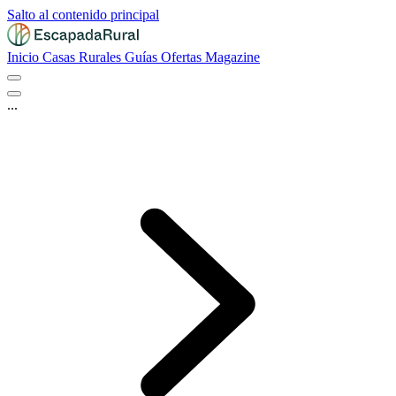
Salto al contenido principal
Inicio
Casas Rurales
Guías
Ofertas
Magazine
...