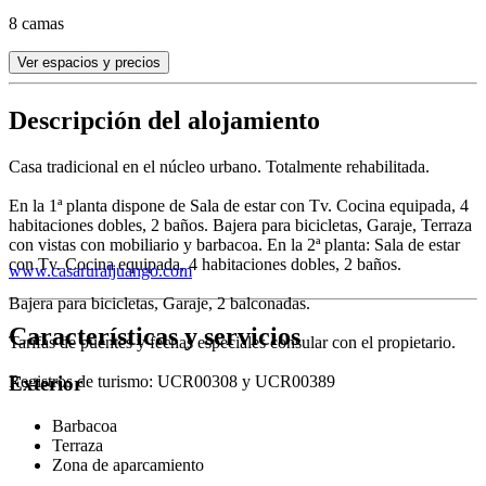
8 camas
Ver espacios y precios
Descripción del alojamiento
Casa tradicional en el núcleo urbano. Totalmente rehabilitada.
En la 1ª planta dispone de Sala de estar con Tv. Cocina equipada, 4
habitaciones dobles, 2 baños. Bajera para bicicletas, Garaje, Terraza
con vistas con mobiliario y barbacoa. En la 2ª planta: Sala de estar
con Tv. Cocina equipada, 4 habitaciones dobles, 2 baños.
www.casaruraljuango.com
Bajera para bicicletas, Garaje, 2 balconadas.
Características y servicios
Tarifas de puentes y fechas especiales consular con el propietario.
Registros de turismo: UCR00308 y UCR00389
Exterior
Barbacoa
Terraza
Zona de aparcamiento