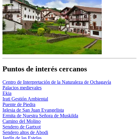
Puntos de interés cercanos
Centro de Interpretación de la Naturaleza de Ochagavía
Palacios medievales
Ekia
Irati Gestión Ambiental
Puente de Piedra
Iglesia de San Juan Evangelista
Ermita de Nuestra Señora de Muskilda
Camino del Molino
Sendero de Gartxot
Sendero altos de Abodi
Jardín de las Estelas