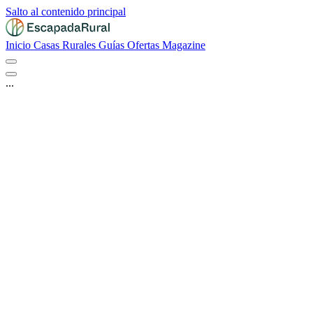
Salto al contenido principal
Inicio
Casas Rurales
Guías
Ofertas
Magazine
...