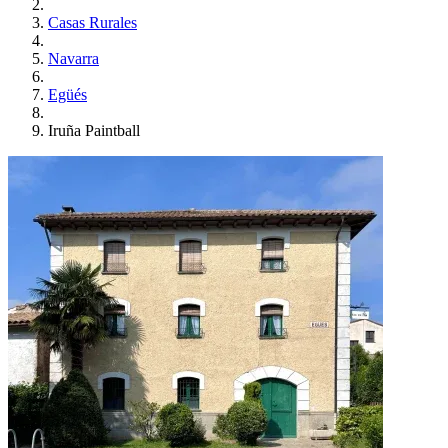
Casas Rurales
Navarra
Egüés
Iruña Paintball