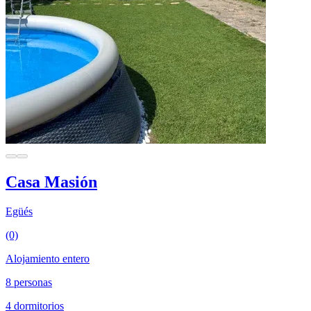
Casa Masión
Egüés
(0)
Alojamiento entero
8 personas
4 dormitorios