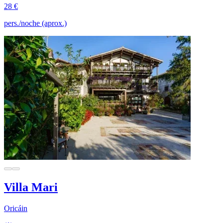
28 €
pers./noche (aprox.)
Villa Mari
Oricáin