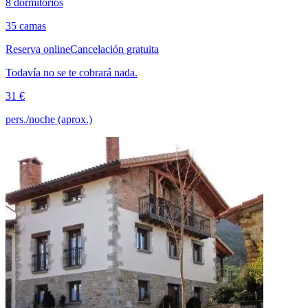
8 dormitorios
35 camas
Reserva online
Cancelación gratuita
Todavía no se te cobrará nada.
31 €
pers./noche (aprox.)