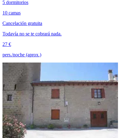
5 dormitorios
10 camas
Cancelación gratuita
Todavía no se te cobrará nada.
27 €
pers./noche (aprox.)