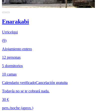
Enarakabi
Urricelqui
(9)
Alojamiento entero
12 personas
5 dormitorios
10 camas
Calendario verificado
Cancelación gratuita
Todavía no se te cobrará nada.
30 €
pers./noche (aprox.)