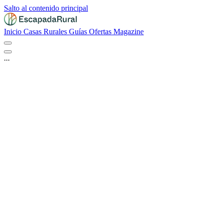
Salto al contenido principal
Inicio
Casas Rurales
Guías
Ofertas
Magazine
...