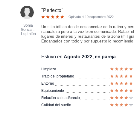
"
Perfecto
"
Opinado el
10 septiembre 2022
Sonia
Un sitio idílico donde desconectar de la rutina y per
Gonzal...
naturaleza pero a la vez bien comunicado. Rafael el
1 opinión
lugares de interés y restaurantes de la zona (mil g
Encantados con todo y por supuesto lo recomiendo
Estuvo en
Agosto 2022, en pareja
Limpieza
Trato del propietario
Entorno
Equipamiento
Relación calidad/precio
Calidad del sueño