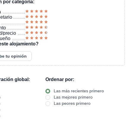
n por categoría:
a
ietario
nto
d/precio
sueño
este alojamiento?
be tu opinión
oración global:
Ordenar por:
Las más recientes primero
)
Las mejores primero
)
Las peores primero
)
)