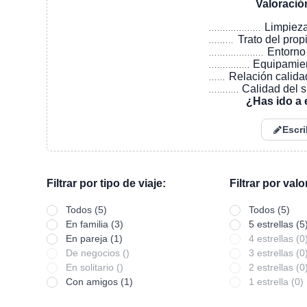
Valoració
Limpiez
Trato del prop
Entorno
Equipamie
Relación calida
Calidad del 
¿Has ido a 
Escri
Filtrar por tipo de viaje:
Filtrar por val
Todos (5)
Todos (5)
En familia (3)
5 estrellas (5
En pareja (1)
4 estrellas (0
De negocios ()
3 estrellas (0
En solitario ()
2 estrellas (0
Con amigos (1)
1 estrella (0)