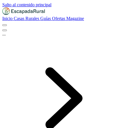
Salto al contenido principal
Inicio
Casas Rurales
Guías
Ofertas
Magazine
...