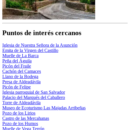
Puntos de interés cercanos
Iglesia de Nuestra Señora de la Asunción
Emita de la Virgen del Castillo
Muelle de La Barca
Peña del Águila
Picón del Fraile
Cachón del Camaces
Llano de la Bodega
Presa de Aldeadávila
Picón de Felipe
Iglesia parroquial de San Salvador
Palacio del Marqués del Caballero
Torre de Aldeadávila
Museo de Ecoturismo Las Majadas Arribeñas
Pozo de los Lirios
Castro de las Mercahanas
Pozo de los Humos
Muelle de Vega Terrón