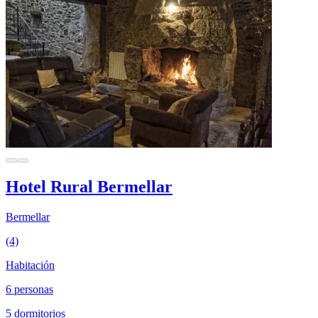
Hotel Rural Bermellar
Bermellar
(4)
Habitación
6 personas
5 dormitorios