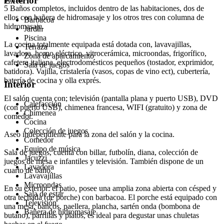
Exterior
5 Baños completos, incluidos dentro de las habitaciones, dos de
ellos con bañera de hidromasaje y los otros tres con columna de
Barbacoa
hidromasaje.
Jardín
Piscina
La cocina totalmente equipada está dotada con, lavavajillas,
Terraza
lavadora, horno eléctrico, vitrocerámica, microondas, frigorífico,
Zona de aparcamiento
cafetera italiana, electrodomésticos pequeños (tostador, exprimidor,
Sala de juegos
batidora). Vajilla, cristalería (vasos, copas de vino ect), cubertería,
batería de cocina y olla exprés.
Interior
El salón cuenta con; televisión (pantalla plana y puerto USB), DVD
Calefacción
(con puerto USB), chimenea francesa, WIFI (gratuito) y zona de
Chimenea
comedor.
Cocina
Colección de juegos
Aseo independiente para la zona del salón y la cocina.
Comedor
Equipo de música
Sala de juegos, cuenta con billar, futbolín, diana, colección de
Jacuzzi
juegos de mesa e infantiles y televisión. También dispone de un
Lavadora
cuarto de baño.
Lavavajillas
Microondas
En su exterior: el patio, posee una amplia zona abierta con césped y
Sala de estar
otra techada (de porche) con barbacoa. El porche está equipado con
Televisión
una mesa, bancos, paellera, plancha, sartén onda (bombona de
Bañera de hidromasaje
butano), parrillas y platos, es ideal para degustar unas chuletas