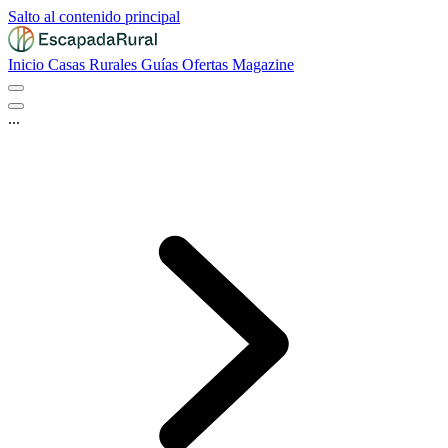
Salto al contenido principal
Inicio
Casas Rurales
Guías
Ofertas
Magazine
...