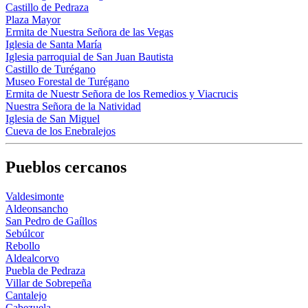
Castillo de Pedraza
Plaza Mayor
Ermita de Nuestra Señora de las Vegas
Iglesia de Santa María
Iglesia parroquial de San Juan Bautista
Castillo de Turégano
Museo Forestal de Turégano
Ermita de Nuestr Señora de los Remedios y Viacrucis
Nuestra Señora de la Natividad
Iglesia de San Miguel
Cueva de los Enebralejos
Pueblos cercanos
Valdesimonte
Aldeonsancho
San Pedro de Gaíllos
Sebúlcor
Rebollo
Aldealcorvo
Puebla de Pedraza
Villar de Sobrepeña
Cantalejo
Cabezuela