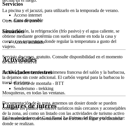
hechas en el fuego.
Servicios
La piscina y el jacuzzi, para utilizarlo en la temporada de verano.
Acceso internet
Cuna disponible
Otros datos de interés:
Situación
La calefacción, la refrigeración (frío pasivo) y el agua caliente, se
obtiene mediante geotérmia con suelo radiante en toda la casa y
cuenta con termostatos donde regular la temperatura a gusto del
Acceso asfaltado
viajero.
Servicio de cunas, gratuito. Consulte disponibilidad en el momento
Actividades
de hacer su reserva
Actividades terrestres
La leña, para encender la chimenea francesa del salón y la barbacoa,
la dejamos sin coste adicional. El carbón vegetal para la barbacoa lo
traerá el viajero.
Bicicleta de montaña - BTT
Senderismo - trekking
Mosquiteras, en todas las ventanas.
Documentación de la zona, tenemos un dosier donde se pueden
Lugares de interés
consultar los puntos de interés turísticos más cercanos y aconsejables
de la zona, así como un listado con las actividades de turismo activo
En los alrededores de Casa Rural La Fuente del Pinar podrás visitar:
más interesantes con los números de teléfono el lugar y la distancia
donde se realizan.