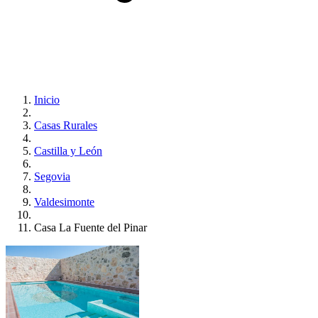
Inicio
Casas Rurales
Castilla y León
Segovia
Valdesimonte
Casa La Fuente del Pinar