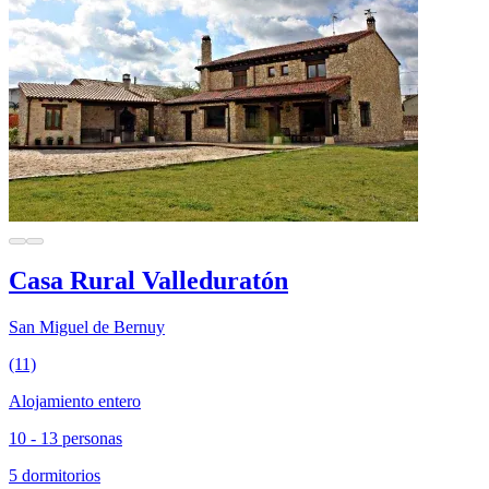
Casa Rural Valleduratón
San Miguel de Bernuy
(11)
Alojamiento entero
10 - 13 personas
5 dormitorios