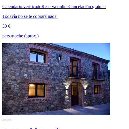
Calendario verificado
Reserva online
Cancelación gratuita
Todavía no se te cobrará nada.
33 €
pers./noche (aprox.)