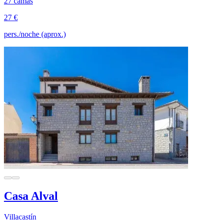
27 camas
27 €
pers./noche (aprox.)
Casa Alval
Villacastín