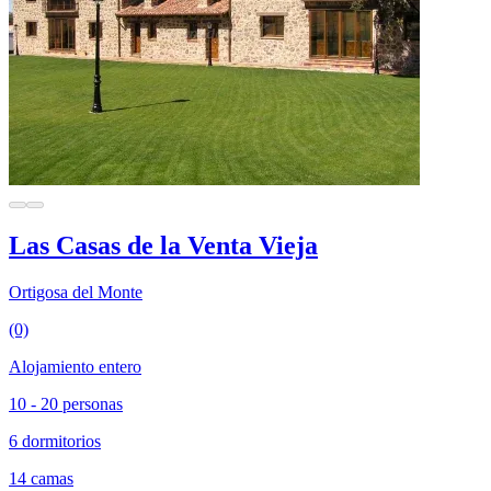
Las Casas de la Venta Vieja
Ortigosa del Monte
(0)
Alojamiento entero
10 - 20 personas
6 dormitorios
14 camas