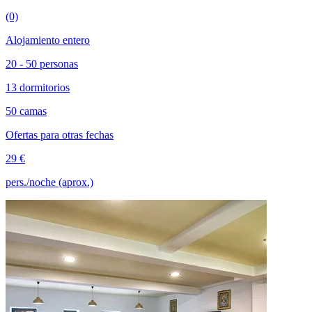
(0)
Alojamiento entero
20 - 50 personas
13 dormitorios
50 camas
Ofertas para otras fechas
29 €
pers./noche (aprox.)