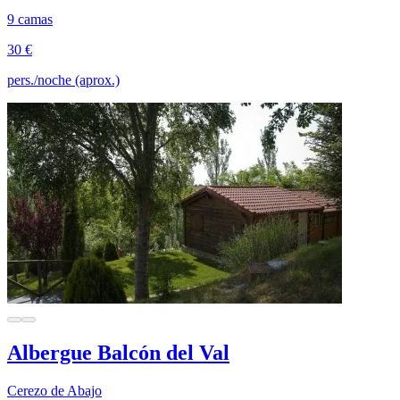
9 camas
30 €
pers./noche (aprox.)
Albergue Balcón del Val
Cerezo de Abajo