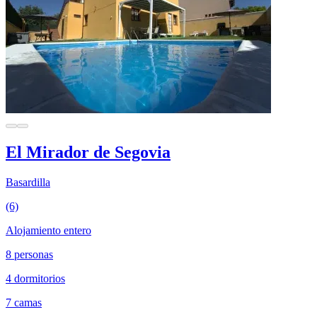
El Mirador de Segovia
Basardilla
(6)
Alojamiento entero
8 personas
4 dormitorios
7 camas