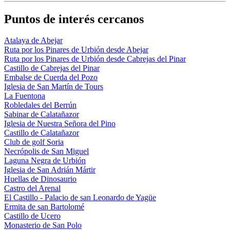
Puntos de interés cercanos
Atalaya de Abejar
Ruta por los Pinares de Urbión desde Abejar
Ruta por los Pinares de Urbión desde Cabrejas del Pinar
Castillo de Cabrejas del Pinar
Embalse de Cuerda del Pozo
Iglesia de San Martín de Tours
La Fuentona
Robledales del Berrún
Sabinar de Calatañazor
Iglesia de Nuestra Señora del Pino
Castillo de Calatañazor
Club de golf Soria
Necrópolis de San Miguel
Laguna Negra de Urbión
Iglesia de San Adrián Mártir
Huellas de Dinosaurio
Castro del Arenal
El Castillo - Palacio de san Leonardo de Yagüe
Ermita de san Bartolomé
Castillo de Ucero
Monasterio de San Polo