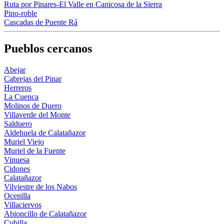
Ruta por Pinares-El Valle en Canicosa de la Sierra
Pino-roble
Cascadas de Puente Rá
Pueblos cercanos
Abejar
Cabrejas del Pinar
Herreros
La Cuenca
Molinos de Duero
Villaverde del Monte
Salduero
Aldehuela de Calatañazor
Muriel Viejo
Muriel de la Fuente
Vinuesa
Cidones
Calatañazor
Vilviestre de los Nabos
Ocenilla
Villaciervos
Abioncillo de Calatañazor
Cubilla