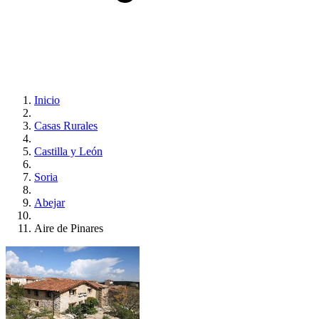
Inicio
Casas Rurales
Castilla y León
Soria
Abejar
Aire de Pinares