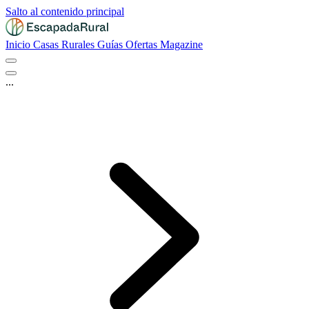
Salto al contenido principal
Inicio
Casas Rurales
Guías
Ofertas
Magazine
...