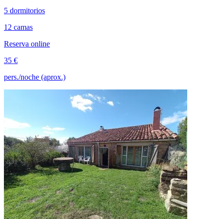
5 dormitorios
12 camas
Reserva online
35 €
pers./noche (aprox.)