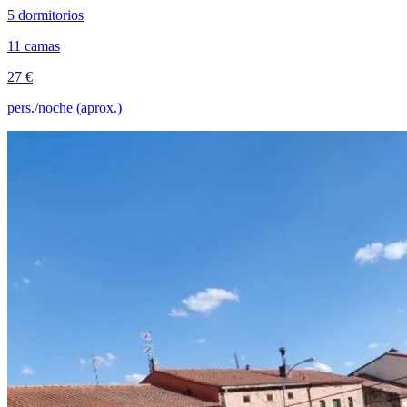
5 dormitorios
11 camas
27 €
pers./noche (aprox.)