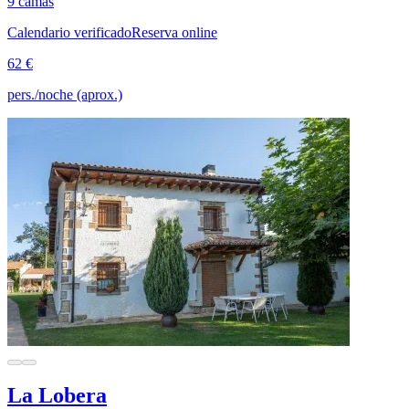
9 camas
Calendario verificado
Reserva online
62 €
pers./noche (aprox.)
La Lobera