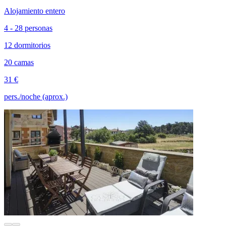
Alojamiento entero
4 - 28 personas
12 dormitorios
20 camas
31 €
pers./noche (aprox.)