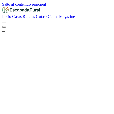
Salto al contenido principal
Inicio
Casas Rurales
Guías
Ofertas
Magazine
...