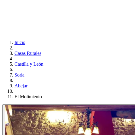
Inicio
Casas Rurales
Castilla y León
Soria
Abejar
El Molimiento