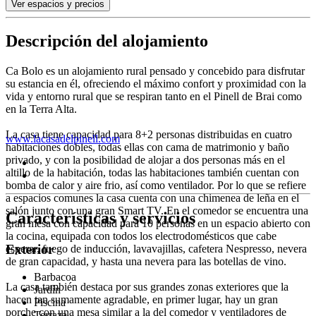
Ver espacios y precios
Descripción del alojamiento
Ca Bolo es un alojamiento rural pensado y concebido para disfrutar
su estancia en él, ofreciendo el máximo confort y proximidad con la
vida y entorno rural que se respiran tanto en el Pinell de Brai como
en la Terra Alta.
La casa tiene capacidad para 8+2 personas distribuidas en cuatro
www.lacasadelpinell.com
habitaciones dobles, todas ellas con cama de matrimonio y baño
privado, y con la posibilidad de alojar a dos personas más en el
altillo de la habitación, todas las habitaciones también cuentan con
bomba de calor y aire frio, así como ventilador. Por lo que se refiere
a espacios comunes la casa cuenta con una chimenea de leña en el
salón junto con una gran Smart TV. En el comedor se encuentra una
Características y servicios
gran mesa con capacidad para 10 personas en un espacio abierto con
la cocina, equipada con todos los electrodomésticos que cabe
Exterior
esperar, fuego de inducción, lavavajillas, cafetera Nespresso, nevera
de gran capacidad, y hasta una nevera para las botellas de vino.
Barbacoa
La casa también destaca por sus grandes zonas exteriores que la
Jardín
hacen tan sumamente agradable, en primer lugar, hay un gran
Piscina
porche con una mesa similar a la del comedor y ventiladores de
Terraza