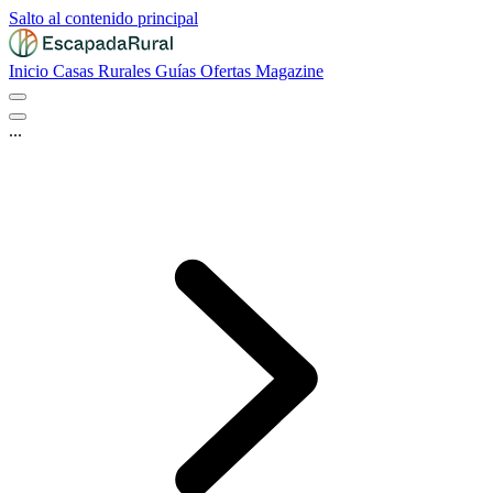
Salto al contenido principal
Inicio
Casas Rurales
Guías
Ofertas
Magazine
...