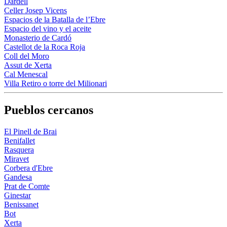
Dardell
Celler Josep Vicens
Espacios de la Batalla de l’Ebre
Espacio del vino y el aceite
Monasterio de Cardó
Castellot de la Roca Roja
Coll del Moro
Assut de Xerta
Cal Menescal
Villa Retiro o torre del Milionari
Pueblos cercanos
El Pinell de Brai
Benifallet
Rasquera
Miravet
Corbera d'Ebre
Gandesa
Prat de Comte
Ginestar
Benissanet
Bot
Xerta