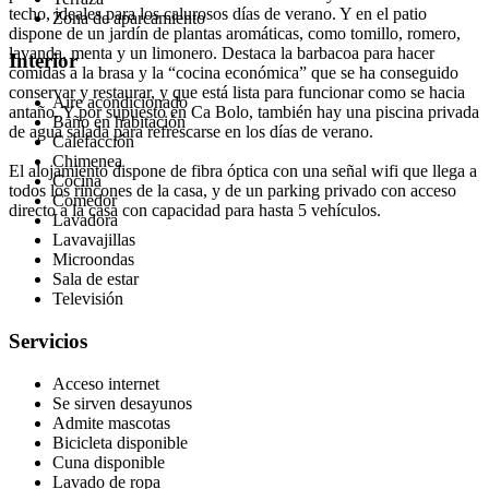
techo, ideales para los calurosos días de verano. Y en el patio
Zona de aparcamiento
dispone de un jardín de plantas aromáticas, como tomillo, romero,
lavanda, menta y un limonero. Destaca la barbacoa para hacer
Interior
comidas a la brasa y la “cocina económica” que se ha conseguido
conservar y restaurar, y que está lista para funcionar como se hacia
Aire acondicionado
antaño. Y por supuesto en Ca Bolo, también hay una piscina privada
Baño en habitación
de agua salada para refrescarse en los días de verano.
Calefacción
Chimenea
El alojamiento dispone de fibra óptica con una señal wifi que llega a
Cocina
todos los rincones de la casa, y de un parking privado con acceso
Comedor
directo a la casa con capacidad para hasta 5 vehículos.
Lavadora
Lavavajillas
Microondas
Sala de estar
Televisión
Servicios
Acceso internet
Se sirven desayunos
Admite mascotas
Bicicleta disponible
Cuna disponible
Lavado de ropa