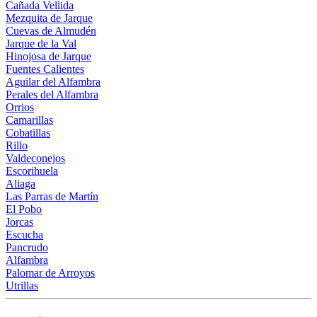
Cañada Vellida
Mezquita de Jarque
Cuevas de Almudén
Jarque de la Val
Hinojosa de Jarque
Fuentes Calientes
Aguilar del Alfambra
Perales del Alfambra
Orrios
Camarillas
Cobatillas
Rillo
Valdeconejos
Escorihuela
Aliaga
Las Parras de Martín
El Pobo
Jorcas
Escucha
Pancrudo
Alfambra
Palomar de Arroyos
Utrillas