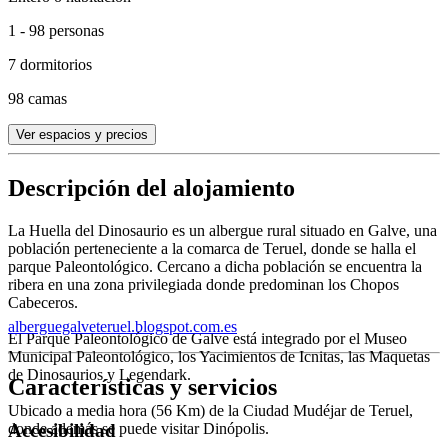
1 - 98 personas
7 dormitorios
98 camas
Ver espacios y precios
Descripción del alojamiento
La Huella del Dinosaurio es un albergue rural situado en Galve, una
población perteneciente a la comarca de Teruel, donde se halla el
parque Paleontológico. Cercano a dicha población se encuentra la
ribera en una zona privilegiada donde predominan los Chopos
Cabeceros.
alberguegalveteruel.blogspot.com.es
El Parque Paleontológico de Galve está integrado por el Museo
Municipal Paleontológico, los Yacimientos de Icnitas, las Maquetas
de Dinosaurios y Legendark.
Características y servicios
Ubicado a media hora (56 Km) de la Ciudad Mudéjar de Teruel,
donde además se puede visitar Dinópolis.
Accesibilidad