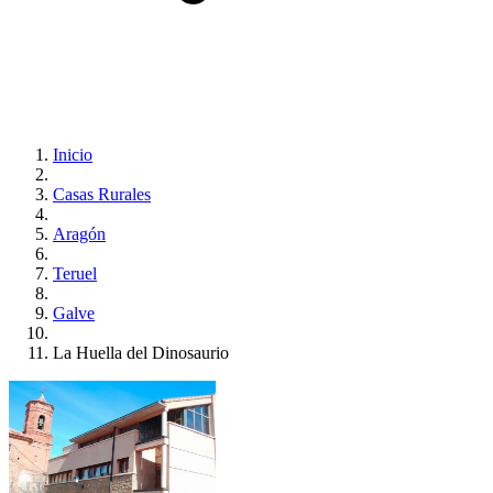
Inicio
Casas Rurales
Aragón
Teruel
Galve
La Huella del Dinosaurio