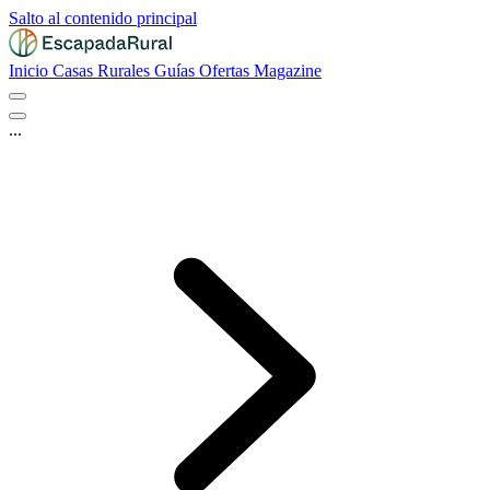
Salto al contenido principal
Inicio
Casas Rurales
Guías
Ofertas
Magazine
...