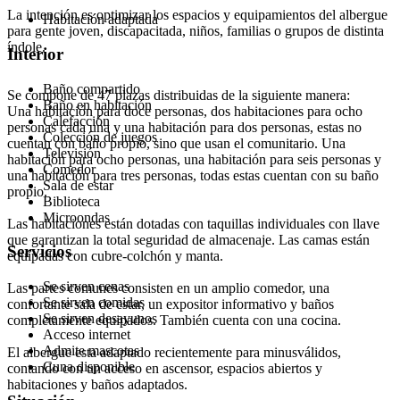
La intención es optimizar los espacios y equipamientos del albergue
Habitación adaptada
para gente joven, discapacitada, niños, familias o grupos de distinta
índole.
Interior
Baño compartido
Se compone de 47 plazas distribuidas de la siguiente manera:
Baño en habitación
Una habitación para doce personas, dos habitaciones para ocho
Calefacción
personas cada una y una habitación para dos personas, estas no
Colección de juegos
cuentan con baño propio, sino que usan el comunitario. Una
Televisión
habitación para ocho personas, una habitación para seis personas y
Comedor
una habitación para tres personas, todas estas cuentan con su baño
Sala de estar
propio.
Biblioteca
Microondas
Las habitaciones están dotadas con taquillas individuales con llave
que garantizan la total seguridad de almacenaje. Las camas están
Servicios
equipadas con cubre-colchón y manta.
Se sirven cenas
Las partes comunes consisten en un amplio comedor, una
Se sirven comidas
confortante sala de estar, un expositor informativo y baños
Se sirven desayunos
completamente equipados. También cuenta con una cocina.
Acceso internet
Admite mascotas
El albergue esta adaptado recientemente para minusválidos,
Cuna disponible
contando con un acceso en ascensor, espacios abiertos y
habitaciones y baños adaptados.