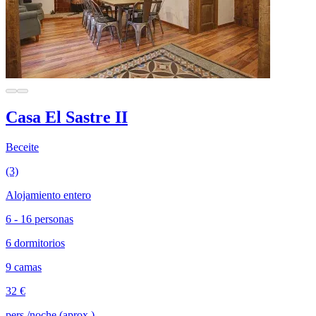
Casa El Sastre II
Beceite
(3)
Alojamiento entero
6 - 16 personas
6 dormitorios
9 camas
32 €
pers./noche (aprox.)