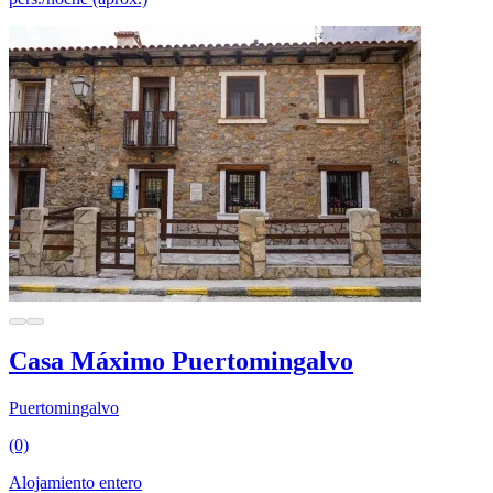
Casa Máximo Puertomingalvo
Puertomingalvo
(0)
Alojamiento entero