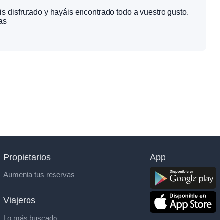
 disfrutado y hayáis encontrado todo a vuestro gusto.
as
Propietarios
App
Aumenta tus reservas
Viajeros
Lo más buscado