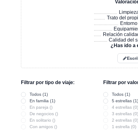
Valoració
Limpiez
Trato del prop
Entorno
Equipamie
Relación calida
Calidad del 
¿Has ido a 
Escri
Filtrar por tipo de viaje:
Filtrar por val
Todos (1)
Todos (1)
En familia (1)
5 estrellas (1
En pareja ()
4 estrellas (0
De negocios ()
3 estrellas (0
En solitario ()
2 estrellas (0
Con amigos ()
1 estrella (0)