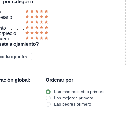
n por categoría:
a
ietario
nto
d/precio
sueño
este alojamiento?
be tu opinión
oración global:
Ordenar por:
Las más recientes primero
)
Las mejores primero
)
Las peores primero
)
)