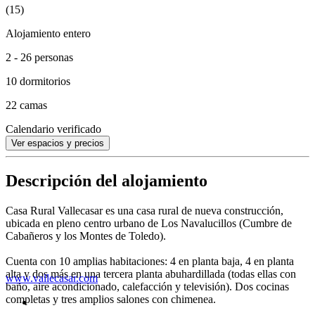
(15)
Alojamiento entero
2 - 26 personas
10 dormitorios
22 camas
Calendario verificado
Ver espacios y precios
Descripción del alojamiento
Casa Rural Vallecasar es una casa rural de nueva construcción,
ubicada en pleno centro urbano de Los Navalucillos (Cumbre de
Cabañeros y los Montes de Toledo).
Cuenta con 10 amplias habitaciones: 4 en planta baja, 4 en planta
alta y dos más en una tercera planta abuhardillada (todas ellas con
www.vallecasar.com
baño, aire acondicionado, calefacción y televisión). Dos cocinas
completas y tres amplios salones con chimenea.