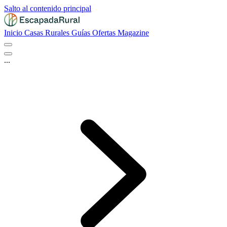
Salto al contenido principal
Inicio
Casas Rurales
Guías
Ofertas
Magazine
...