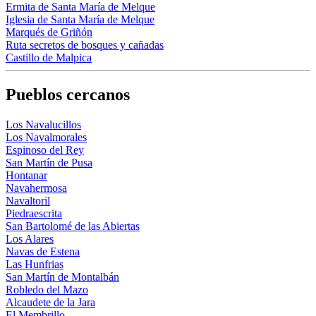
Ermita de Santa María de Melque
Iglesia de Santa María de Melque
Marqués de Griñón
Ruta secretos de bosques y cañadas
Castillo de Malpica
Pueblos cercanos
Los Navalucillos
Los Navalmorales
Espinoso del Rey
San Martín de Pusa
Hontanar
Navahermosa
Navaltoril
Piedraescrita
San Bartolomé de las Abiertas
Los Alares
Navas de Estena
Las Hunfrias
San Martín de Montalbán
Robledo del Mazo
Alcaudete de la Jara
El Membrillo