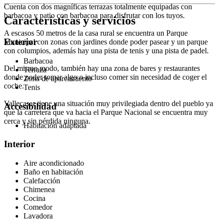
Cuenta con dos magníficas terrazas totalmente equipadas con
barbacoa y patio con barbacoa para disfrutar con los tuyos.
Características y servicios
A escasos 50 metros de la casa rural se encuentra un Parque
Exterior
Municipal con zonas con jardines donde poder pasear y un parque
con columpios, además hay una pista de tenis y una pista de padel.
Barbacoa
Del mismo modo, también hay una zona de bares y restaurantes
Terraza
donde poder tomar algo o incluso comer sin necesidad de coger el
Zona de aparcamiento
coche.
Tenis
Vallecasar tiene una situación muy privilegiada dentro del pueblo ya
Accesibilidad
que la carretera que va hacia el Parque Nacional se encuentra muy
cerca y sin pérdida ninguna.
Habitación adaptada
Interior
Aire acondicionado
Baño en habitación
Calefacción
Chimenea
Cocina
Comedor
Lavadora