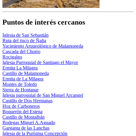
Puntos de interés cercanos
Iglesia de San Sebastián
Ruta del risco de Ñaña
Yacimiento Arqueológico de Malamoneda
Cascada del Chorro
Rocigalgo
Iglesia Parroquial de Santiago el Mayor
Ermita La Milagra
Castillo de Malamoneda
Ermita de La Milagra
Montes de Toledo
Sierra de Hontanar
Iglesia parroquial de San Miguel Arcangel
Castillo de Dos Hermanas
Hoz de Carboneros
Boquerón del Estena
Castillo de Montalbán
Bodegas Miguel A.Aguado
Garganta de las Lanchas
Iglesia de la Purísima Concepción