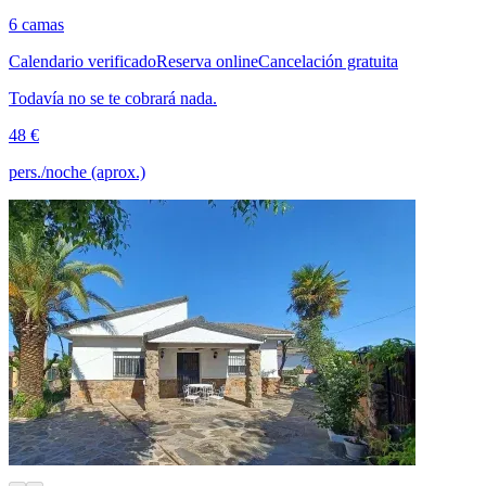
6 camas
Calendario verificado
Reserva online
Cancelación gratuita
Todavía no se te cobrará nada.
48 €
pers./noche (aprox.)