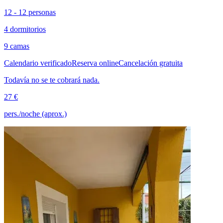
12 - 12 personas
4 dormitorios
9 camas
Calendario verificado
Reserva online
Cancelación gratuita
Todavía no se te cobrará nada.
27 €
pers./noche (aprox.)