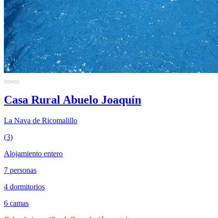
Casa Rural Abuelo Joaquín
La Nava de Ricomalillo
(3)
Alojamiento entero
7 personas
4 dormitorios
6 camas