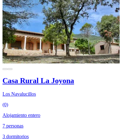
Casa Rural La Joyona
Los Navalucillos
(0)
Alojamiento entero
7 personas
3 dormitorios