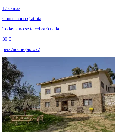
17 camas
Cancelación gratuita
Todavía no se te cobrará nada.
30 €
pers./noche (aprox.)