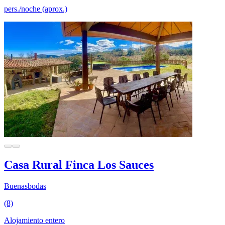
pers./noche (aprox.)
Casa Rural Finca Los Sauces
Buenasbodas
(8)
Alojamiento entero