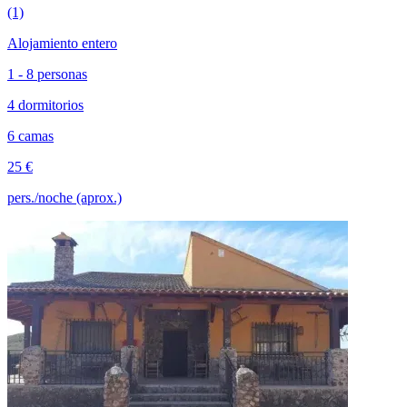
(1)
Alojamiento entero
1 - 8 personas
4 dormitorios
6 camas
25 €
pers./noche (aprox.)