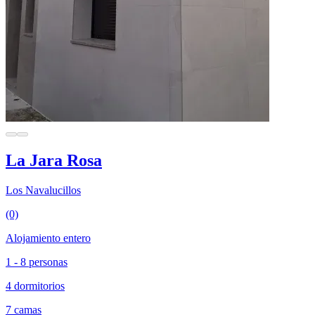
La Jara Rosa
Los Navalucillos
(0)
Alojamiento entero
1 - 8 personas
4 dormitorios
7 camas