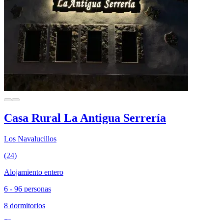
Casa Rural La Antigua Serrería
Los Navalucillos
(24)
Alojamiento entero
6 - 96 personas
8 dormitorios