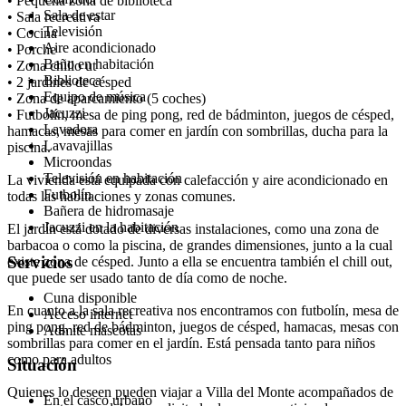
• Pequeña zona de biblioteca
Sala de estar
• Sala recreativa
Televisión
• Cocina
Aire acondicionado
• Porche
Baño en habitación
• Zona chillo ut
Biblioteca
• 2 jardines de césped
Equipo de música
• Zona de aparcamiento (5 coches)
Jacuzzi
• Futbolín, mesa de ping pong, red de bádminton, juegos de césped,
Lavadora
hamacas, mesas para comer en jardín con sombrillas, ducha para la
Lavavajillas
piscina.
Microondas
Televisión en habitación
La vivienda está equipada con calefacción y aire acondicionado en
Futbolín
todas las habitaciones y zonas comunes.
Bañera de hidromasaje
Jacuzzi en la habitación
El jardín está dotado de diversas instalaciones, como una zona de
barbacoa o como la piscina, de grandes dimensiones, junto a la cual
Servicios
existe zona de césped. Junto a ella se encuentra también el chill out,
que puede ser usado tanto de día como de noche.
Cuna disponible
En cuanto a la sala recreativa nos encontramos con futbolín, mesa de
Acceso internet
ping pong, red de bádminton, juegos de césped, hamacas, mesas con
Admite mascotas
sombrillas para comer en el jardín. Está pensada tanto para niños
como para adultos
Situación
Quienes lo deseen pueden viajar a Villa del Monte acompañados de
En el casco urbano