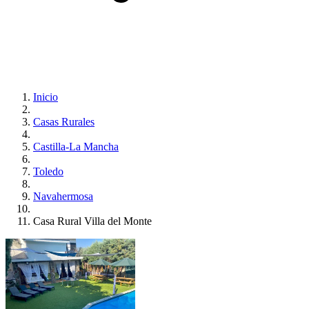
Inicio
Casas Rurales
Castilla-La Mancha
Toledo
Navahermosa
Casa Rural Villa del Monte