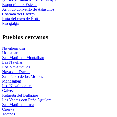
Boquerón del Estena
Antiguo convento de Agustinos
Cascada del Chorro
Ruta del risco de Ñaña
Rocigalgo
Pueblos cercanos
Navahermosa
Hontanar
San Martín de Montalbán
Las Navillas
Los Navalucillos
Navas de Estena
San Pablo de los Montes
Menasalbas
Los Navalmorales
Gálvez
Retuerta del Bullaque
Las Ventas con Peña Aguilera
San Martín de Pusa
Cuerva
Totanés