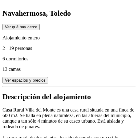
Navahermosa, Toledo
Ver qué hay cerca
Alojamiento entero
2 - 19 personas
6 dormitorios
13 camas
Ver espacios y precios
Descripción del alojamiento
Casa Rural Villa del Monte es una casa rural situada en una finca de
600 m2. Se halla en plena naturaleza, en las afueras del municipio,
aunque a tan sólo 4 minutos de su casco urbano. Está aislada y
rodeada de pinares.
La casa rural, de dos plantas, ha sido decorada con un estilo