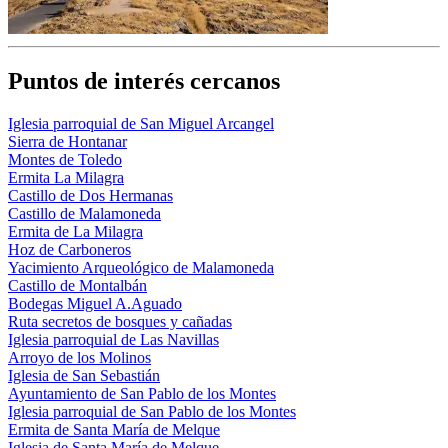
Puntos de interés cercanos
Iglesia parroquial de San Miguel Arcangel
Sierra de Hontanar
Montes de Toledo
Ermita La Milagra
Castillo de Dos Hermanas
Castillo de Malamoneda
Ermita de La Milagra
Hoz de Carboneros
Yacimiento Arqueológico de Malamoneda
Castillo de Montalbán
Bodegas Miguel A.Aguado
Ruta secretos de bosques y cañadas
Iglesia parroquial de Las Navillas
Arroyo de los Molinos
Iglesia de San Sebastián
Ayuntamiento de San Pablo de los Montes
Iglesia parroquial de San Pablo de los Montes
Ermita de Santa María de Melque
Iglesia de Santa María de Melque