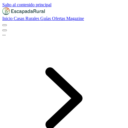
Salto al contenido principal
Inicio
Casas Rurales
Guías
Ofertas
Magazine
...