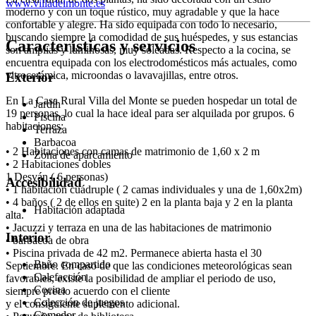
www.villadelmonte.es
moderno y con un toque rústico, muy agradable y que la hace
confortable y alegre. Ha sido equipada con todo lo necesario,
buscando siempre la comodidad de sus huéspedes, y sus estancias
Características y servicios
son amplias y luminosas, muy soleadas. Respecto a la cocina, se
encuentra equipada con los electrodomésticos más actuales, como
vitrocerámica, microondas o lavavajillas, entre otros.
Exterior
En La Casa Rural Villa del Monte se pueden hospedar un total de
Jardín
19 personas, lo cual la hace ideal para ser alquilada por grupos. 6
Piscina
habitaciones:
Terraza
Barbacoa
• 2 Habitaciones con camas de matrimonio de 1,60 x 2 m
Zona de aparcamiento
• 2 Habitaciones dobles
1 Desván ( 6 personas)
Accesibilidad
• 1 habitación cuádruple ( 2 camas individuales y una de 1,60x2m)
• 4 baños ( 2 de ellos en suite) 2 en la planta baja y 2 en la planta
Habitación adaptada
alta.
• Jacuzzi y terraza en una de las habitaciones de matrimonio
Interior
• barbacoa de obra
• Piscina privada de 42 m2. Permanece abierta hasta el 30
Baño compartido
Septiembre. En caso de que las condiciones meteorológicas sean
Calefacción
favorables, existe la posibilidad de ampliar el periodo de uso,
Cocina
siempre precio acuerdo con el cliente
Colección de juegos
y el consiguiente suplemento adicional.
Comedor