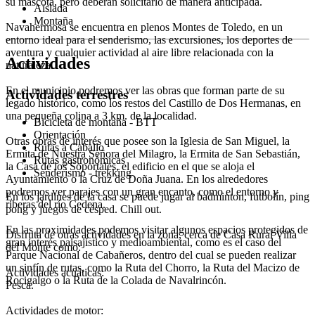
su mascota, pero deberán solicitarlo de manera anticipada.
Aislada
Montaña
Navahermosa se encuentra en plenos Montes de Toledo, en un
entorno ideal para el senderismo, las excursiones, los deportes de
aventura y cualquier actividad al aire libre relacionada con la
Actividades
naturaleza.
En el municipio podremos ver las obras que forman parte de su
Actividades terrestres
legado histórico, como los restos del Castillo de Dos Hermanas, en
una pequeña colina a 3 km. de la localidad.
Bicicleta de montaña - BTT
Orientación
Otras obras de interés que posee son la Iglesia de San Miguel, la
Rutas a Caballo
Ermita de Nuestra Señora del Milagro, la Ermita de San Sebastián,
Rutas gastronómicas
la Casa de los Soportales, el edificio en el que se aloja el
Senderismo - trekking
Ayuntamiento o la Cruz de Doña Juana. En los alrededores
podremos ver parajes con un gran encanto, como el entorno y
En los jardines de la casa se puede jugar al badminton, futbolín, ping
riberas del río Cedena.
pong y juegos de césped. Chill out.
En las proximidades podemos visitar algunos espacios protegidos de
Disfruta de otras actividades en la zona, cerca de Casa Rural Villa
gran interés paisajístico y medioambiental, como es el caso del
del Monte como:
Parque Nacional de Cabañeros, dentro del cual se pueden realizar
un sinfín de rutas, como la Ruta del Chorro, la Ruta del Macizo de
Actividades acuáticas:
Rocigalgo o la Ruta de la Colada de Navalrincón.
Pesca.
Actividades de motor: