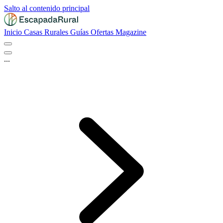
Salto al contenido principal
Inicio
Casas Rurales
Guías
Ofertas
Magazine
...