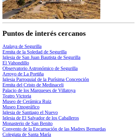
Puntos de interés cercanos
Atalaya de Segurilla
Ermita de la Soledad de Segurilla
Iglesia de San Juan Bautista de Segurilla
El Vahondillo
Observatorio Astronómico de Segurilla
Arroyo de La Portiña
Iglesia Parroquial de la Purísima Concepción
Ermita del Cristo de Medinaceli
Palacio de los Marqueses de Villatoya
Teatro Victoria
Museo de Cerámica Ruiz
Museo Etnográfico
Iglesia de Santiago el Nuevo
Iglesia de El Salvador de los Caballeros
Monasterio de San Benito
Convento de la Encarnación de las Madres Bernardas
Colegiata de Santa María