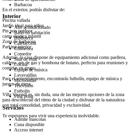
Barbacoa
En el exterior, podrás disfrutar de:
Interior
Piscina vallada
Jardín ideal para niños
Aire acondicionado
Pin pon outdoor
Baño en habitación
cama elastica infantil
Biblioteca
Zona de barbacoa
Calefacción
Parking interior
Chimenea
Comedor
Además, la casa dispone de equipamiento adicional como paellera,
Sala de estar
caldero, aro de gas y bombona de butano, perfecto para reuniones y
Cocina
comidas en grupo.
Equipo de música
Lavavajillas
Para el entretenimiento, encontrarás futbolín, equipo de música y
Microondas
juegos de mesa.
Televisión
Futbolín
Villa Vivendi es, sin duda, una de las mejores opciones de la zona
Ping pong
para desconectar del ritmo de la ciudad y disfrutar de la naturaleza
con total comodidad, privacidad y exclusividad.
Servicios
Te esperamos para vivir una experiencia inolvidable.
Admite mascotas
Cuna disponible
Acceso internet