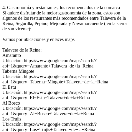
4. Gastronomía y restaurantes; los recomendados de la comarca
Si quiere disfrutar de la mejor gastronomía de la zona, estos son
algunos de los restaurantes más recomendados entre Talavera de la
Reina, Segurilla, Pepino, Mejorada y Navamorcuende ( en la sierra
de san vicente):
Vamos por ubicaciones y enlaces maps
Talavera de la Reina;
Amaranto
Ubicación: https://www.google.com/maps/search/?
api=1&query=Amaranto+Talavera+de+la+Reina
Taberna Mingote
Ubicación: https://www.google.com/maps/search/?
api=1&query=Taberna+Mingote+Talavera+de+la+Reina
El Estu
Ubicación: https://www.google.com/maps/search/?
api=1&query=El+Estu+Talavera+de+la+Reina
Al Bosco
Ubicación: https://www.google.com/maps/search/?
api=1&query=Al+Bosco+Talavera+de+la+Reina
Los Trujis
Ubicación: https://www.google.com/maps/search/?
api=1&query=Los+Trujis+Talavera+de+la+Reina