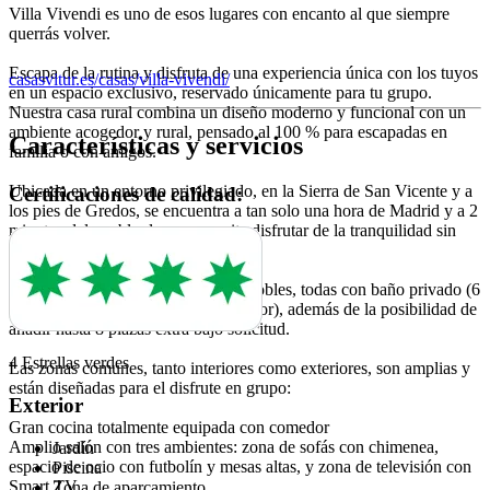
Villa Vivendi es uno de esos lugares con encanto al que siempre
querrás volver.
Escapa de la rutina y disfruta de una experiencia única con los tuyos
casasvitur.es/casas/villa-vivendi/
en un espacio exclusivo, reservado únicamente para tu grupo.
Nuestra casa rural combina un diseño moderno y funcional con un
ambiente acogedor y rural, pensado al 100 % para escapadas en
Características y servicios
familia o con amigos.
Ubicada en un entorno privilegiado, en la Sierra de San Vicente y a
Certificaciones de calidad:
los pies de Gredos, se encuentra a tan solo una hora de Madrid y a 2
minutos del pueblo, lo que permite disfrutar de la tranquilidad sin
renunciar a la cercanía de servicios.
La casa cuenta con 9 habitaciones dobles, todas con baño privado (6
en planta baja y 3 en la planta superior), además de la posibilidad de
añadir hasta 8 plazas extra bajo solicitud.
4 Estrellas verdes
Las zonas comunes, tanto interiores como exteriores, son amplias y
están diseñadas para el disfrute en grupo:
Exterior
Gran cocina totalmente equipada con comedor
Amplio salón con tres ambientes: zona de sofás con chimenea,
Jardín
espacio de ocio con futbolín y mesas altas, y zona de televisión con
Piscina
Smart TV
Zona de aparcamiento