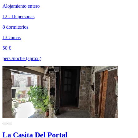
Alojamiento entero
12 - 16 personas
8 dormitorios
13 camas
50 €
pers./noche (aprox.)
La Casita Del Portal