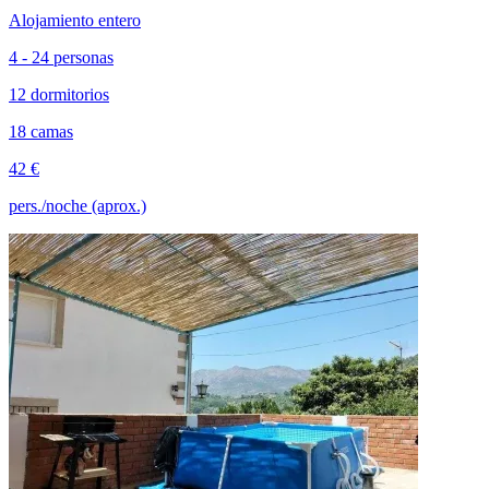
Alojamiento entero
4 - 24 personas
12 dormitorios
18 camas
42 €
pers./noche (aprox.)