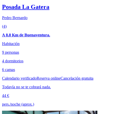
Posada La Gatera
Pedro Bernardo
(4)
A 8.8 Km de Buenaventura.
Habitación
9 personas
4 dormitorios
6 camas
Calendario verificado
Reserva online
Cancelación gratuita
Todavía no se te cobrará nada.
44 €
pers./noche (aprox.)