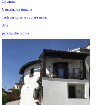
10 camas
Cancelación gratuita
Todavía no se te cobrará nada.
38 €
pers./noche (aprox.)