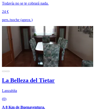
Todavía no se te cobrará nada.
24 €
pers./noche (aprox.)
La Belleza del Tietar
Lanzahíta
(0)
A 8 Km de Buenaventura.