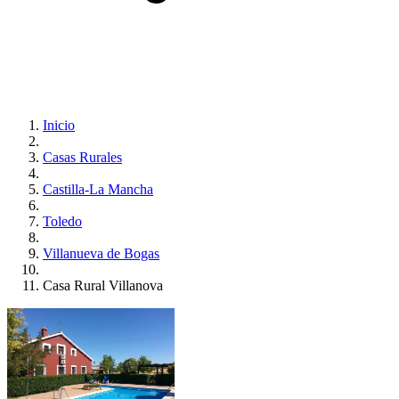
Inicio
Casas Rurales
Castilla-La Mancha
Toledo
Villanueva de Bogas
Casa Rural Villanova