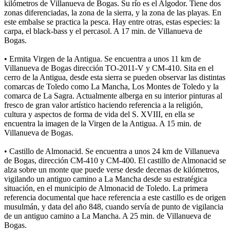
kilómetros de Villanueva de Bogas. Su río es el Algodor. Tiene dos
zonas diferenciadas, la zona de la sierra, y la zona de las playas. En
este embalse se practica la pesca. Hay entre otras, estas especies: la
carpa, el black-bass y el percasol. A 17 min. de Villanueva de
Bogas.
• Ermita Virgen de la Antigua. Se encuentra a unos 11 km de
Villanueva de Bogas dirección TO-2011-V y CM-410. Sita en el
cerro de la Antigua, desde esta sierra se pueden observar las distintas
comarcas de Toledo como La Mancha, Los Montes de Toledo y la
comarca de La Sagra. Actualmente alberga en su interior pinturas al
fresco de gran valor artístico haciendo referencia a la religión,
cultura y aspectos de forma de vida del S. XVIII, en ella se
encuentra la imagen de la Virgen de la Antigua. A 15 min. de
Villanueva de Bogas.
• Castillo de Almonacid. Se encuentra a unos 24 km de Villanueva
de Bogas, dirección CM-410 y CM-400. El castillo de Almonacid se
alza sobre un monte que puede verse desde decenas de kilómetros,
vigilando un antiguo camino a La Mancha desde su estratégica
situación, en el municipio de Almonacid de Toledo. La primera
referencia documental que hace referencia a este castillo es de origen
musulmán, y data del año 848, cuando servía de punto de vigilancia
de un antiguo camino a La Mancha. A 25 min. de Villanueva de
Bogas.