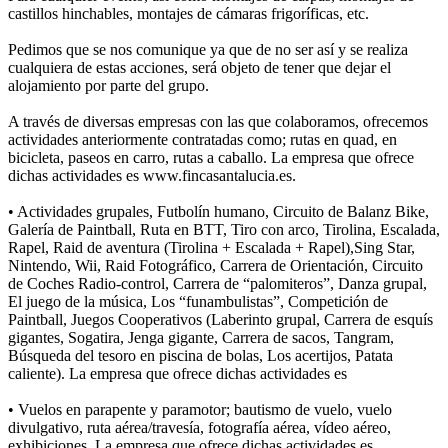
castillos hinchables, montajes de cámaras frigoríficas, etc.
Pedimos que se nos comunique ya que de no ser así y se realiza
cualquiera de estas acciones, será objeto de tener que dejar el
alojamiento por parte del grupo.
A través de diversas empresas con las que colaboramos, ofrecemos
actividades anteriormente contratadas como; rutas en quad, en
bicicleta, paseos en carro, rutas a caballo. La empresa que ofrece
dichas actividades es www.fincasantalucia.es.
• Actividades grupales, Futbolín humano, Circuito de Balanz Bike,
Galería de Paintball, Ruta en BTT, Tiro con arco, Tirolina, Escalada,
Rapel, Raid de aventura (Tirolina + Escalada + Rapel),Sing Star,
Nintendo, Wii, Raid Fotográfico, Carrera de Orientación, Circuito
de Coches Radio-control, Carrera de “palomiteros”, Danza grupal,
El juego de la música, Los “funambulistas”, Competición de
Paintball, Juegos Cooperativos (Laberinto grupal, Carrera de esquís
gigantes, Sogatira, Jenga gigante, Carrera de sacos, Tangram,
Búsqueda del tesoro en piscina de bolas, Los acertijos, Patata
caliente). La empresa que ofrece dichas actividades es
• Vuelos en parapente y paramotor; bautismo de vuelo, vuelo
divulgativo, ruta aérea/travesía, fotografía aérea, vídeo aéreo,
exhibiciones. La empresa que ofrece dichas actividades es