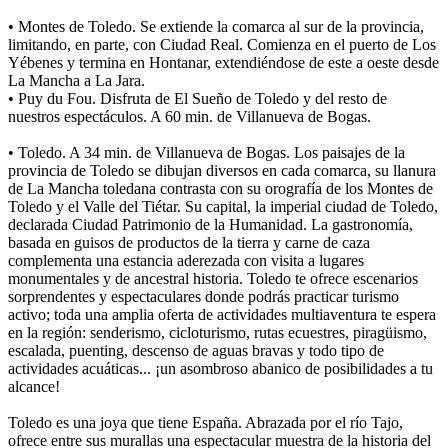
• Montes de Toledo. Se extiende la comarca al sur de la provincia,
limitando, en parte, con Ciudad Real. Comienza en el puerto de Los
Yébenes y termina en Hontanar, extendiéndose de este a oeste desde
La Mancha a La Jara.
• Puy du Fou. Disfruta de El Sueño de Toledo y del resto de
nuestros espectáculos. A 60 min. de Villanueva de Bogas.
• Toledo. A 34 min. de Villanueva de Bogas. Los paisajes de la
provincia de Toledo se dibujan diversos en cada comarca, su llanura
de La Mancha toledana contrasta con su orografía de los Montes de
Toledo y el Valle del Tiétar. Su capital, la imperial ciudad de Toledo,
declarada Ciudad Patrimonio de la Humanidad. La gastronomía,
basada en guisos de productos de la tierra y carne de caza
complementa una estancia aderezada con visita a lugares
monumentales y de ancestral historia. Toledo te ofrece escenarios
sorprendentes y espectaculares donde podrás practicar turismo
activo; toda una amplia oferta de actividades multiaventura te espera
en la región: senderismo, cicloturismo, rutas ecuestres, piragüismo,
escalada, puenting, descenso de aguas bravas y todo tipo de
actividades acuáticas... ¡un asombroso abanico de posibilidades a tu
alcance!
Toledo es una joya que tiene España. Abrazada por el río Tajo,
ofrece entre sus murallas una espectacular muestra de la historia del