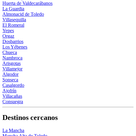
Huerta de Valdecarábanos
La Guardia
Almonacid de Toledo
Villasequilla
El Romeral
Yepes
Orgaz
Dosbarrios
Los Yébenes
Chueca
Nambroca
Arisgotas
Villamejor
Algodor
Sonseca
Casalgordo
Ajofrín
Villacañas
Consuegra
Destinos cercanos
La Mancha
Mancha Alta de Toledo