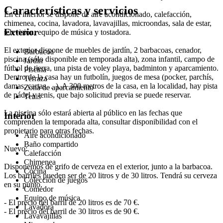
Características y servicios
En el interior se dispone de aire acondicionado, calefacción,
chimenea, cocina, lavadora, lavavajillas, microondas, sala de estar,
Exterior
televisión, equipo de música y tostadora.
El exterior dispone de muebles de jardín, 2 barbacoas, cenador,
Barbacoa
piscina (sólo disponible en temporada alta), zona infantil, campo de
Jardín
fútbol de tierra, una pista de voley playa, badminton y aparcamiento.
Piscina
Dentro de la casa hay un futbolín, juegos de mesa (pocker, parchís,
Terraza
damas, cartas,…). A 300 metros de la casa, en la localidad, hay pista
Zona de aparcamiento
de pádel y tenis, que bajo solicitud previa se puede reservar.
Tenis
La piscina sólo estará abierta al público en las fechas que
Interior
comprenden la temporada alta, consultar disponibilidad con el
propietario para otras fechas.
Aire acondicionado
Baño compartido
Nuevo:
Calefacción
Chimenea
Disponemos de grifo de cerveza en el exterior, junto a la barbacoa.
Cocina
Los barriles pueden ser de 20 litros y de 30 litros. Tendrá su cerveza
Colección de juegos
en su punto.
Comedor
Equipo de música
- El precio del barril de 20 litros es de 70 €.
Lavadora
- El precio del barril de 30 litros es de 90 €.
Lavavajillas