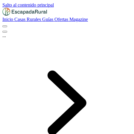
Salto al contenido principal
Inicio
Casas Rurales
Guías
Ofertas
Magazine
...