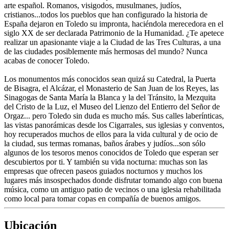
arte español. Romanos, visigodos, musulmanes, judíos,
cristianos...todos los pueblos que han configurado la historia de
España dejaron en Toledo su impronta, haciéndola merecedora en el
siglo XX de ser declarada Patrimonio de la Humanidad. ¿Te apetece
realizar un apasionante viaje a la Ciudad de las Tres Culturas, a una
de las ciudades posiblemente más hermosas del mundo? Nunca
acabas de conocer Toledo.
Los monumentos más conocidos sean quizá su Catedral, la Puerta
de Bisagra, el Alcázar, el Monasterio de San Juan de los Reyes, las
Sinagogas de Santa María la Blanca y la del Tránsito, la Mezquita
del Cristo de la Luz, el Museo del Lienzo del Entierro del Señor de
Orgaz... pero Toledo sin duda es mucho más. Sus calles laberínticas,
las vistas panorámicas desde los Cigarrales, sus iglesias y conventos,
hoy recuperados muchos de ellos para la vida cultural y de ocio de
la ciudad, sus termas romanas, baños árabes y judíos...son sólo
algunos de los tesoros menos conocidos de Toledo que esperan ser
descubiertos por ti. Y también su vida nocturna: muchas son las
empresas que ofrecen paseos guiados nocturnos y muchos los
lugares más insospechados donde disfrutar tomando algo con buena
música, como un antiguo patio de vecinos o una iglesia rehabilitada
como local para tomar copas en compañía de buenos amigos.
Ubicación