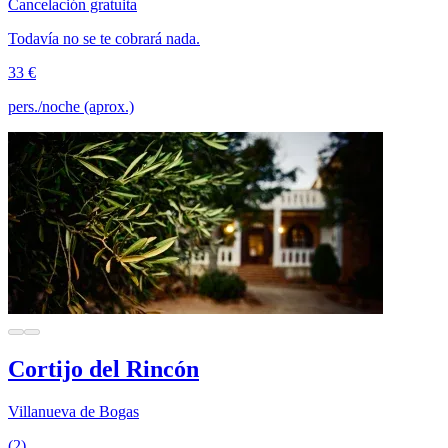
Cancelación gratuita
Todavía no se te cobrará nada.
33 €
pers./noche (aprox.)
Cortijo del Rincón
Villanueva de Bogas
(2)