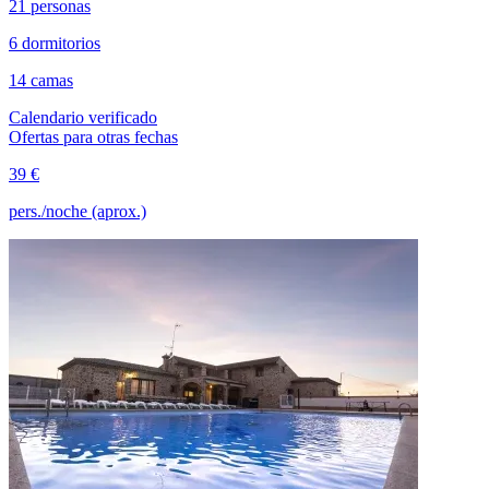
21 personas
6 dormitorios
14 camas
Calendario verificado
Ofertas para otras fechas
39 €
pers./noche (aprox.)