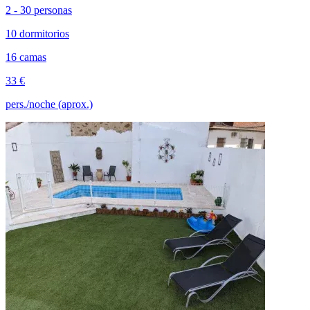
2 - 30 personas
10 dormitorios
16 camas
33 €
pers./noche (aprox.)