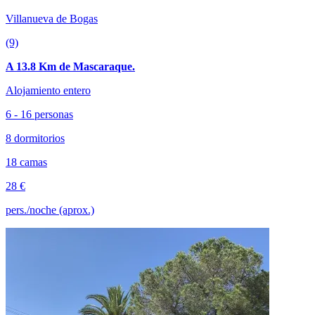
Villanueva de Bogas
(9)
A 13.8 Km de Mascaraque.
Alojamiento entero
6 - 16 personas
8 dormitorios
18 camas
28 €
pers./noche (aprox.)