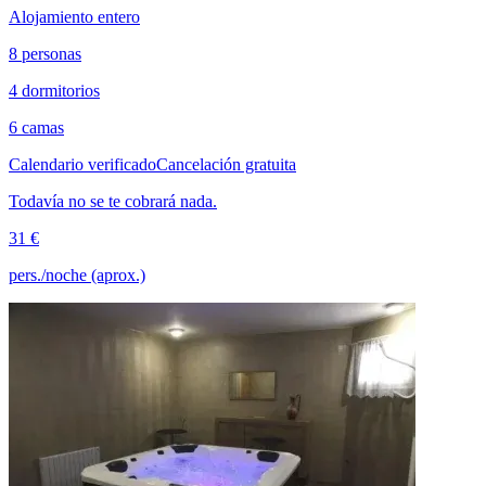
Alojamiento entero
8 personas
4 dormitorios
6 camas
Calendario verificado
Cancelación gratuita
Todavía no se te cobrará nada.
31 €
pers./noche (aprox.)