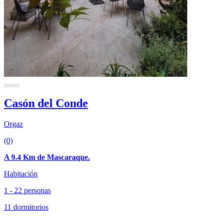
Casón del Conde
Orgaz
(0)
A 9.4 Km de Mascaraque.
Habitación
1 - 22 personas
11 dormitorios