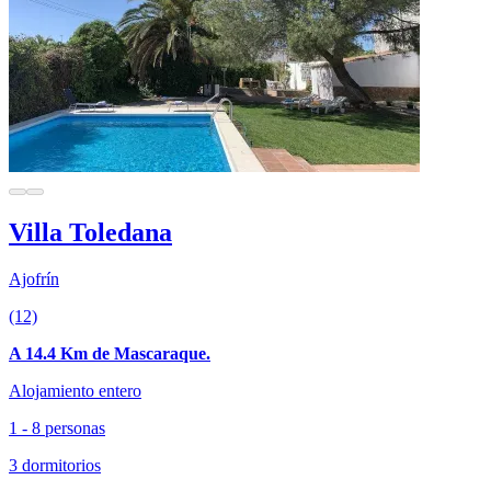
Villa Toledana
Ajofrín
(12)
A 14.4 Km de Mascaraque.
Alojamiento entero
1 - 8 personas
3 dormitorios