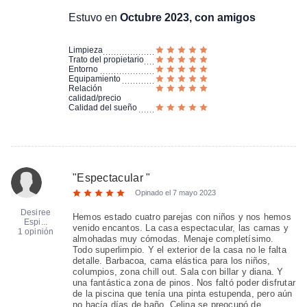
Estuvo en
Octubre 2023, con amigos
Limpieza
Trato del propietario
Entorno
Equipamiento
Relación
calidad/precio
Calidad del sueño
"
Espectacular
"
Opinado el
7 mayo 2023
Desiree
Hemos estado cuatro parejas con niños y nos hemos
Espi...
venido encantos. La casa espectacular, las camas y
1 opinión
almohadas muy cómodas. Menaje completísimo.
Todo superlimpio. Y el exterior de la casa no le falta
detalle. Barbacoa, cama elástica para los niños,
columpios, zona chill out. Sala con billar y diana. Y
una fantástica zona de pinos. Nos faltó poder disfrutar
de la piscina que tenía una pinta estupenda, pero aún
no hacía días de baño. Celina se preocupó de