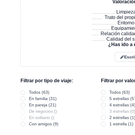
Valoració
Limpiez
Trato del prop
Entorno
Equipamie
Relación calida
Calidad del 
¿Has ido a 
Escri
Filtrar por tipo de viaje:
Filtrar por val
Todos (63)
Todos (63)
En familia (31)
5 estrellas (5
En pareja (21)
4 estrellas (4
De negocios ()
3 estrellas (0
En solitario ()
2 estrellas (1
Con amigos (9)
1 estrella (1)