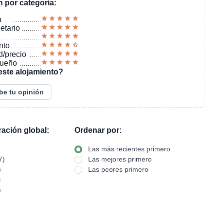
n por categoría:
a
ietario
nto
d/precio
sueño
este alojamiento?
be tu opinión
oración global:
Ordenar por:
Las más recientes primero
7)
Las mejores primero
)
Las peores primero
)
)