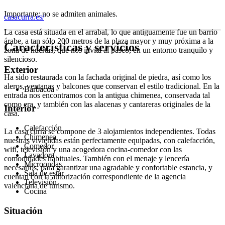
Importante: no se admiten animales.
casacurra.es/
La casa está situada en el arrabal, lo que antiguamente fue un barrio
árabe, a tan sólo 200 metros de la plaza mayor y muy próxima a la
Características y servicios
zona de huertas, que nos invita al paseo, en un entorno tranquilo y
silencioso.
Exterior
Ha sido restaurada con la fachada original de piedra, así como los
aleros, ventanas y balcones que conservan el estilo tradicional. En la
Barbacoa
entrada nos encontramos con la antigua chimenea, conservada tal
como era, y también con las alacenas y cantareras originales de la
Interior
casa.
Calefacción
La casa curra se compone de 3 alojamientos independientes. Todas
Chimenea
nuestras viviendas están perfectamente equipadas, con calefacción,
Comedor
wifi, televisión y una acogedora cocina-comedor con las
Lavadora
comodidades habituales. También con el menaje y lencería
Microondas
necesarios, para garantizar una agradable y confortable estancia, y
Sala de estar
cuentan con la autorización correspondiente de la agencia
Televisión
valenciana de turismo.
Cocina
Situación