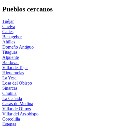
Pueblos cercanos
Tuéjar
Chelva
Calles
Benagéber
Ahillas
Domeño Antiguo
Titaguas
Alpuente
Baldovar
Villar de Tejas
Higueruelas
La Yesa
Losa del Obispo
Sinarcas
Chulilla
La Cañada
Casas de Medina
Villar de Olmos
Villar del Arzobispo
Corcolilla
Estenas