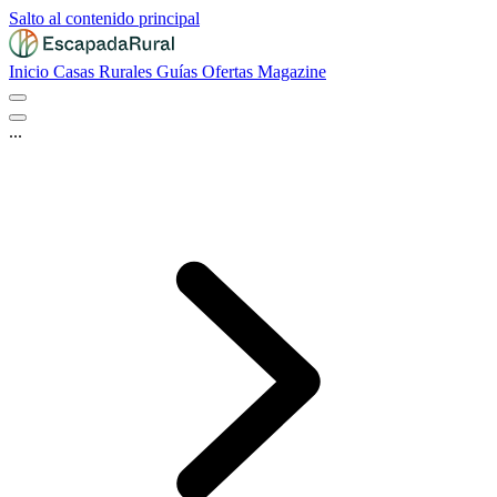
Salto al contenido principal
Inicio
Casas Rurales
Guías
Ofertas
Magazine
...