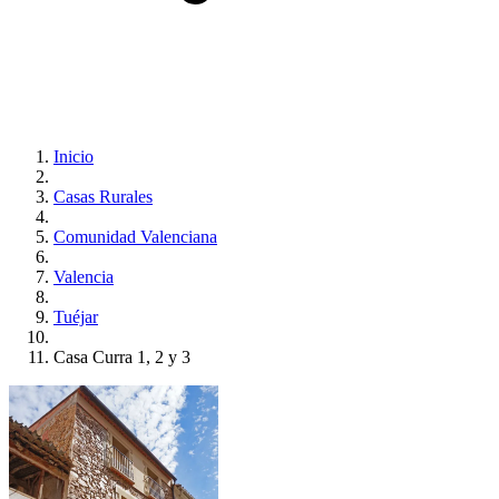
Inicio
Casas Rurales
Comunidad Valenciana
Valencia
Tuéjar
Casa Curra 1, 2 y 3