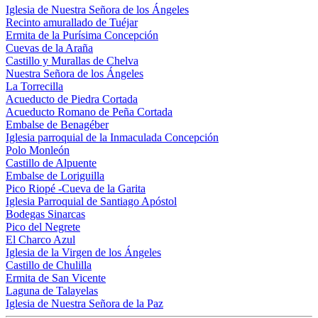
Iglesia de Nuestra Señora de los Ángeles
Recinto amurallado de Tuéjar
Ermita de la Purísima Concepción
Cuevas de la Araña
Castillo y Murallas de Chelva
Nuestra Señora de los Ángeles
La Torrecilla
Acueducto de Piedra Cortada
Acueducto Romano de Peña Cortada
Embalse de Benagéber
Iglesia parroquial de la Inmaculada Concepción
Polo Monleón
Castillo de Alpuente
Embalse de Loriguilla
Pico Riopé -Cueva de la Garita
Iglesia Parroquial de Santiago Apóstol
Bodegas Sinarcas
Pico del Negrete
El Charco Azul
Iglesia de la Virgen de los Ángeles
Castillo de Chulilla
Ermita de San Vicente
Laguna de Talayelas
Iglesia de Nuestra Señora de la Paz