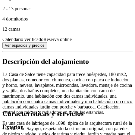
2 - 13 personas
4 dormitorios
12 camas
Calendario verificado
Reserva online
Ver espacios y precios
Descripción del alojamiento
La Casa de Salce tiene capacidad para trece huéspedes, 180 mts2,
dos plantas, comedor con chimenea, cocina con placa de inducción
y horno, nevera, lavaplatos, microondas, lavadora, menaje de cocina
y vajilla, dos baños completos, una habitación con cama de
matrimonio, una habitación con dos camas individuales, una
habitación con cuatro camas individuales y una habitación con cinco
camas individuales jardín con porche y barbacoa. Calefacción
Características y servicios
central por caldera y radiadores en todas las estancias.
Es una casa de labriegos de 1898, típica de la arquitectura rural de la
Exterior
Comarca de Sayago, respetando la estructura original, con paredes
de piedra y adobe, suelos de tarima y piedra, jardín y cuadra para el