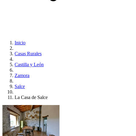
Inicio
Casas Rurales
Castilla y León
Zamora
Salce
La Casa de Salce