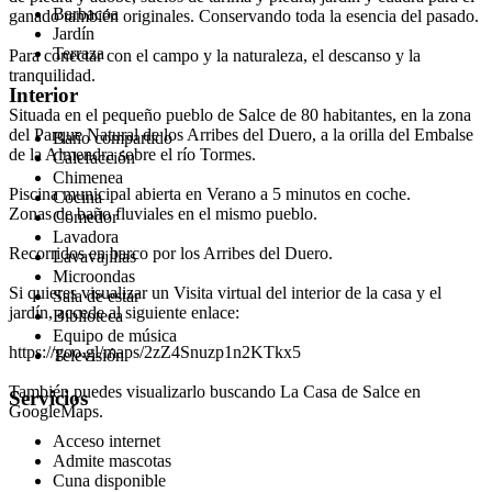
Barbacoa
ganado también originales. Conservando toda la esencia del pasado.
Jardín
Terraza
Para conectar con el campo y la naturaleza, el descanso y la
tranquilidad.
Interior
Situada en el pequeño pueblo de Salce de 80 habitantes, en la zona
del Parque Natural de los Arribes del Duero, a la orilla del Embalse
Baño compartido
de la Almendra sobre el río Tormes.
Calefacción
Chimenea
Piscina municipal abierta en Verano a 5 minutos en coche.
Cocina
Zonas de baño fluviales en el mismo pueblo.
Comedor
Lavadora
Recorridos en barco por los Arribes del Duero.
Lavavajillas
Microondas
Si quieres visualizar un Visita virtual del interior de la casa y el
Sala de estar
jardín, accede al siguiente enlace:
Biblioteca
Equipo de música
https://goo.gl/maps/2zZ4Snuzp1n2KTkx5
Televisión
También puedes visualizarlo buscando La Casa de Salce en
Servicios
GoogleMaps.
Acceso internet
Admite mascotas
Cuna disponible