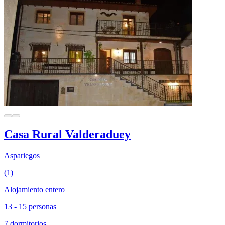
Casa Rural Valderaduey
Aspariegos
(1)
Alojamiento entero
13 - 15 personas
7 dormitorios