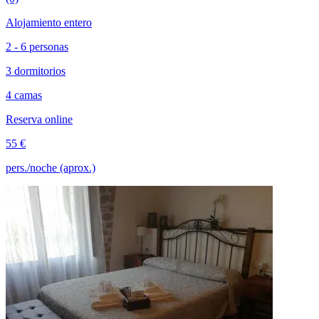
Alojamiento entero
2 - 6 personas
3 dormitorios
4 camas
Reserva online
55 €
pers./noche (aprox.)