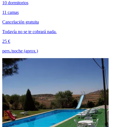
10 dormitorios
11 camas
Cancelación gratuita
Todavía no se te cobrará nada.
25 €
pers./noche (aprox.)