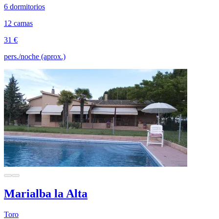
6 dormitorios
12 camas
31 €
pers./noche (aprox.)
Marialba la Alta
Toro