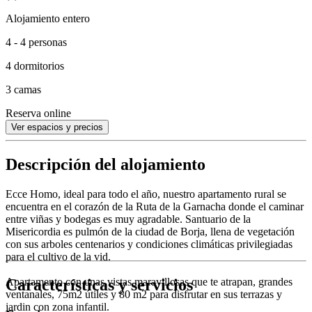
Alojamiento entero
4 - 4 personas
4 dormitorios
3 camas
Reserva online
Ver espacios y precios
Descripción del alojamiento
Ecce Homo, ideal para todo el año, nuestro apartamento rural se
encuentra en el corazón de la Ruta de la Garnacha donde el caminar
entre viñas y bodegas es muy agradable. Santuario de la
Misericordia es pulmón de la ciudad de Borja, llena de vegetación
con sus arboles centenarios y condiciones climáticas privilegiadas
para el cultivo de la vid.
Características y servicios
Apartamento con unas vistas maravillosas que te atrapan, grandes
ventanales, 75m2 útiles y 80 m2 para disfrutar en sus terrazas y
jardin con zona infantil.