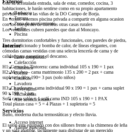
Exterior
Con su acristalada entrada, sala de estar, comedor, cocina, 3
habitaciones, le harán sentirse como en su propio apartamento
Barbacoa
privado frente a las viñas de la DO Campo de Borja.
Terraza
En verano tenemos piscina privada a compartir en alguna ocasion
Zona de aparcamiento
con los huespedes de nuestras otras casas rurales
Jardín
Los ventanales cubren paredes que dan al Moncayo.
Piscina
Tres dormitorios confortables y funcionales, con paredes de piedra,
Interior
aire acondicionado y bomba de calor, de líneas elegantes, con
cómodas camas vestidas con una selecta lencería de cama y de
calidad para garantizar el descanso.
Baño compartido
Calefacción
H1: Garnacha Tintorera: cama individual 105 x 190 = 1 pax
Chimenea
H2: Macabeo– cama matrimonio 135 x 200 = 2 pax + cama
Cocina
supletoria 90 x 190= 3 pax (solo niños)
Comedor
Lavadora
H3: Chardonay– cama individual 90 x 190 = 1 pax + cama suplet
Lavavajillas
90 x 190 = 2 pax
Microondas
Sofá cama salón = 1 sofá cama IND 105 x 190 = 1 PAX
Aire acondicionado
Total plazas casa = 5 = 4 Plazas + 1 supletoria = 5
Servicios
Baño, moderna ducha termostáticas y efecto lluvia.
Acceso internet
El salón esta equipado con dos sillones frente a la chimenea de leña
Admite mascotas
y un sofá abatible. táctilmente para disfrutar de un merecido