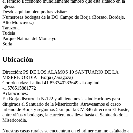
el famoso Eccehomo mundialmente famoso que esta situado en la
iglesia.
Desde aqui tambien podras visitar:
Numerosas bodegas de la DO Campo de Borja (Borsao, Bordeje,
Alto Moncayo..)
Tarazona
Tudela
Parque Natural del Moncayo
Soria
Ubicación
Dirección:
PS DE LOS ALAMOS 10 SANTUARIO DE LA
MISERICORDIA - Borja (Zaragoza)
Coordenadas:
Latitud 41.853340283649 - Longitud
-1.576515881772
Aclaraciones:
En Borja discurre la N-122 y alli tenemos las indicaciones para
dirigirnos al Santuario de la Misericordia. Atravesamos el casco
urbano de Borja y seguimos 5km por la CV-846 direccion El Buste,
entre viñas y bodegas, la carretera nos lleva hasta el Santuario de la
Misericordia.
Nuestras casas rurales se encuentran en el primer camino asfaltado a