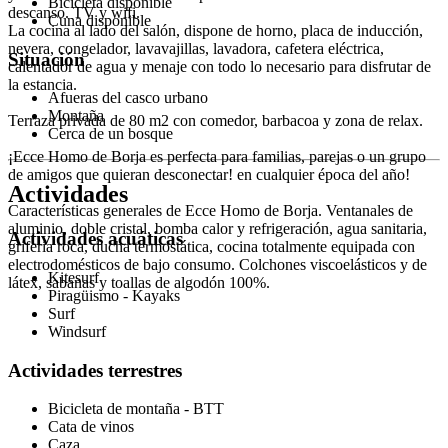
Bicicleta disponible
descanso. TV y wifi.
Cuna disponible
La cocina al lado del salón, dispone de horno, placa de inducción,
nevera, congelador, lavavajillas, lavadora, cafetera eléctrica,
Situación
calentador de agua y menaje con todo lo necesario para disfrutar de
la estancia.
Afueras del casco urbano
Montaña
Terraza privada de 80 m2 con comedor, barbacoa y zona de relax.
Cerca de un bosque
¡Ecce Homo de Borja es perfecta para familias, parejas o un grupo
de amigos que quieran desconectar! en cualquier época del año!
Actividades
Características generales de Ecce Homo de Borja. Ventanales de
aluminio, doble cristal, bomba calor y refrigeración, agua sanitaria,
Actividades acuáticas
grifería roca, ducha termostática, cocina totalmente equipada con
electrodomésticos de bajo consumo. Colchones viscoelásticos y de
Kitesurf
látex, sabanas y toallas de algodón 100%.
Piragüismo - Kayaks
Surf
Windsurf
Actividades terrestres
Bicicleta de montaña - BTT
Cata de vinos
Caza