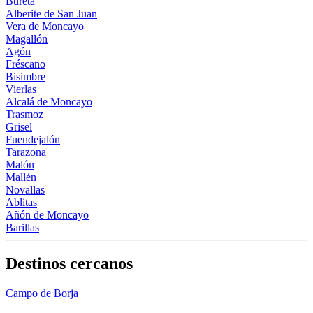
Bureta
Alberite de San Juan
Vera de Moncayo
Magallón
Agón
Fréscano
Bisimbre
Vierlas
Alcalá de Moncayo
Trasmoz
Grisel
Fuendejalón
Tarazona
Malón
Mallén
Novallas
Ablitas
Añón de Moncayo
Barillas
Destinos cercanos
Campo de Borja