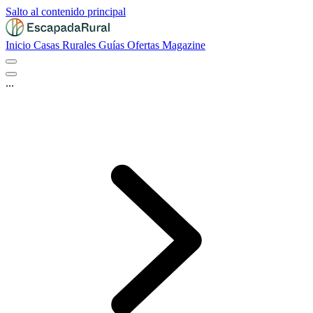
Salto al contenido principal
Inicio
Casas Rurales
Guías
Ofertas
Magazine
...