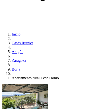
Inicio
Casas Rurales
Aragón
Zaragoza
Borja
Apartamento rural Ecce Homo