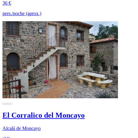
36 €
pers./noche (aprox.)
El Corralico del Moncayo
Alcalá de Moncayo