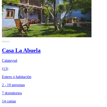
Casa La Abuela
Calatayud
(13)
Entero o habitación
2 - 19 personas
7 dormitorios
14 camas