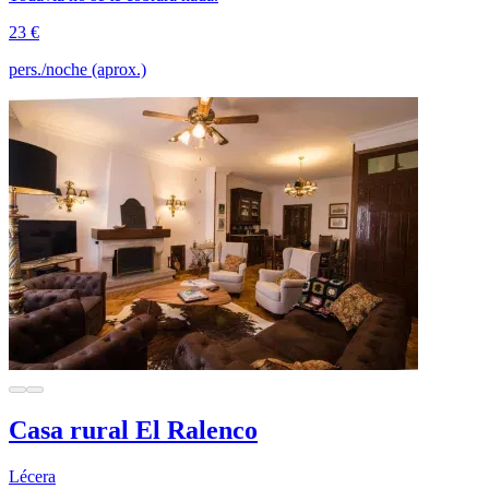
23 €
pers./noche (aprox.)
Casa rural El Ralenco
Lécera