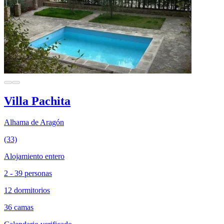
Villa Pachita
Alhama de Aragón
(33)
Alojamiento entero
2 - 39 personas
12 dormitorios
36 camas