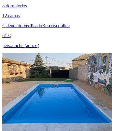
8 dormitorios
12 camas
Calendario verificado
Reserva online
61 €
pers./noche (aprox.)