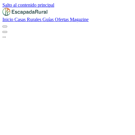
Salto al contenido principal
Inicio
Casas Rurales
Guías
Ofertas
Magazine
...