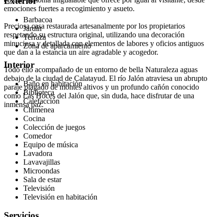
Exterior
emociones fuertes a recogimiento y asueto.
Barbacoa
Preciosa casa restaurada artesanalmente por los propietarios
Jardín
respetando su estructura original, utilizando una decoración
Terraza
minuciosa y detallada con elementos de labores y oficios antiguos
Zona de aparcamiento
que dan a la estancia un aire agradable y acogedor.
Interior
Todo ello acompañado de un entorno de bella Naturaleza aguas
debajo de la ciudad de Calatayud. El río Jalón atraviesa un abrupto
Baño en habitación
paraje plagado de montes altivos y un profundo cañón conocido
Biblioteca
como Las Hoces del Jalón que, sin duda, hace disfrutar de una
Calefacción
inmensa paz.
Chimenea
Cocina
Colección de juegos
Comedor
Equipo de música
Lavadora
Lavavajillas
Microondas
Sala de estar
Televisión
Televisión en habitación
Servicios