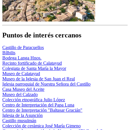
Puntos de interés cercanos
Castillo de Paracuellos
Bílbilis
Bodega Langa Hnos.
Recinto fortificado de Calatayud
Colegiata de Santa María la Mayor
Museo de Calatayud
Museo de la Iglesia de San Juan el Real
Iglesia parroquial de Nuestra Señora del Castillo
Casa Museo del Aceite
Museo del Calzado
Colección etnográfica Julio López
Centro de Interpretación del Papa Luna
Centro de Interpretación "Baltasar Gracián"
Iglesia de la Asunción
Castillo musulmán
Colección de cerámica José María Gimeno