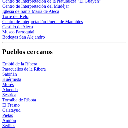
Centro de Interpretación de la Naturaleza "El Guayén"
Centro de Interpretación del Mudéjar
Iglesia de Santa María de Ateca
Torre del Reloj
Centro de Interpretación Puerta de Manubles
Castillo de Ateca
Museo Parroquial
Bodegas San Alejandro
Pueblos cercanos
Embid de la Ribera
Paracuellos de la Ribera
Sabiñán
Huérmeda
Morés
Aluenda
Sestrica
Torralba de Ribota
El Frasno
Calatayud
Pietas
Aniñón
Sediles