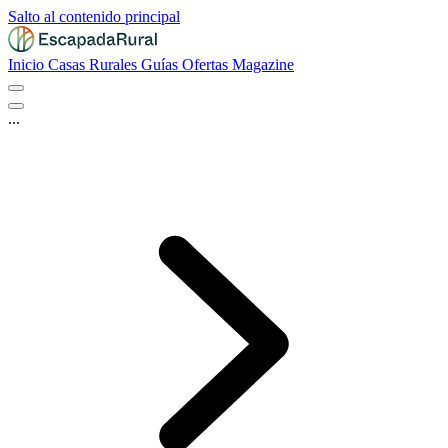
Salto al contenido principal
Inicio
Casas Rurales
Guías
Ofertas
Magazine
...