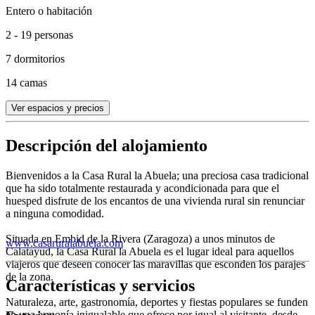
Entero o habitación
2 - 19 personas
7 dormitorios
14 camas
Ver espacios y precios
Descripción del alojamiento
Bienvenidos a la Casa Rural la Abuela; una preciosa casa tradicional
que ha sido totalmente restaurada y acondicionada para que el
huesped disfrute de los encantos de una vivienda rural sin renunciar
a ninguna comodidad.
Situada en Embid de la Rivera (Zaragoza) a unos minutos de
www.casaruralabuela.com
Calatayud, la Casa Rural la Abuela es el lugar ideal para aquellos
viajeros que deseen conocer las maravillas que esconden los parajes
de la zona.
Características y servicios
Naturaleza, arte, gastronomía, deportes y fiestas populares se funden
en una armonía inigualable que ofrece por igual al visitante, desde