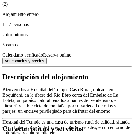
(2)
Alojamiento entero
1 - 7 personas
2 dormitorios
5 camas
Calendario verificado
Reserva online
Ver espacios y precios
Descripción del alojamiento
Bienvenidos a Hospital del Temple Casa Rural, ubicada en
Boquiñeni, en la ribera del Rio Ebro cerca del Embalse de La
Loteta, un paraíso natural para los amantes del senderismo, el
kitesurft y la bicicleta de montaña, por su variedad de rutas y
parajes, un enclave privilegiado para disfrutar del entorno.
Hospital del Temple es una casa de turismo rural de calidad, situada
Características y servicios
en un lugar que permite hacer muchas actividades, en un entorno de
naturaleza y cultura milenaria.