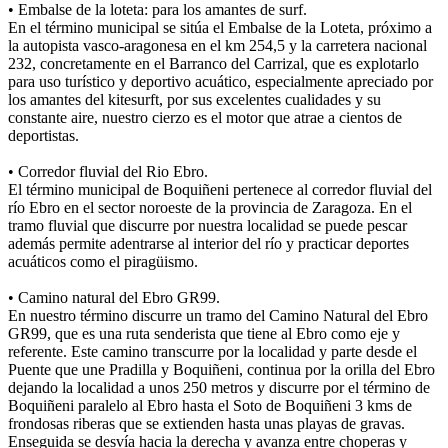
• Embalse de la loteta: para los amantes de surf.
En el término municipal se sitúa el Embalse de la Loteta, próximo a
la autopista vasco-aragonesa en el km 254,5 y la carretera nacional
232, concretamente en el Barranco del Carrizal, que es explotarlo
para uso turístico y deportivo acuático, especialmente apreciado por
los amantes del kitesurft, por sus excelentes cualidades y su
constante aire, nuestro cierzo es el motor que atrae a cientos de
deportistas.
• Corredor fluvial del Rio Ebro.
El término municipal de Boquiñeni pertenece al corredor fluvial del
río Ebro en el sector noroeste de la provincia de Zaragoza. En el
tramo fluvial que discurre por nuestra localidad se puede pescar
además permite adentrarse al interior del río y practicar deportes
acuáticos como el piragüismo.
• Camino natural del Ebro GR99.
En nuestro término discurre un tramo del Camino Natural del Ebro
GR99, que es una ruta senderista que tiene al Ebro como eje y
referente. Este camino transcurre por la localidad y parte desde el
Puente que une Pradilla y Boquiñeni, continua por la orilla del Ebro
dejando la localidad a unos 250 metros y discurre por el término de
Boquiñeni paralelo al Ebro hasta el Soto de Boquiñeni 3 kms de
frondosas riberas que se extienden hasta unas playas de gravas.
Enseguida se desvía hacia la derecha y avanza entre choperas y