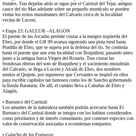
frutales. Tras dejarlas atrás se sigue por el Carrizal del Tejar, antiguo
cauce del río Mas adelante sobre un pequeño montículo se pueden
visitar los restos musulmanes del Calvario cerca de la localidad
vecina de Luceni.
• Etapa 23: GALLUR –ALAGON
El puente de las Arcadas permite cruzar a la margen izquierda del
Ebro, por donde el GR 99 avanza siguiendo una pista rural hasta
Pradilla de Ebro, que se supera por la defensa del río. Se continúa
hasta el puente que une esta localidad con Boquiñeni, pasando antes
junto a la antigua barca Virgen del Rosario. Tras cruzar las
frondosas riberas del soto de Boquiñeni y el yacimiento musulmán
del Calvario, se llega a Luceni y Alcalá de Ebro, dos nombres
unidos al Quijote, por suponerse que Cervantes se inspiró en ellos
para escribir capítulos tan famosos como los de Sancho gobernando
la Ínsula Barataria. De allí, el camino lleva a Cabañas de Ebro y
Alagón.
• Barranco del Carrizal:
Los amantes de la naturaleza también podrán acercarse hasta El
Barranco del Carrizal donde se integra con los habitas considerados
como prioritarios y de interés comunitario, por contener especies con
valor de conservación asociadas a ecosistemas esteparios.
• Galacho de los Fornazos: