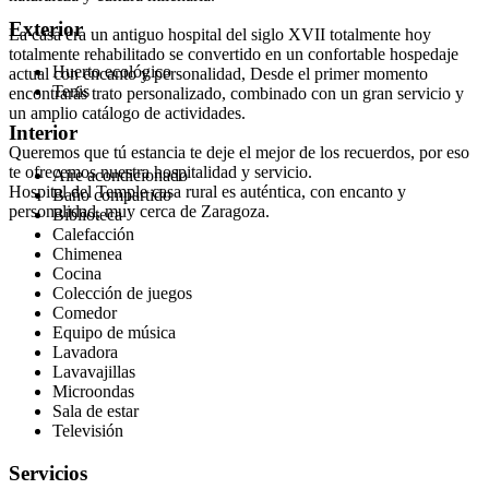
Exterior
La casa era un antiguo hospital del siglo XVII totalmente hoy
totalmente rehabilitado se convertido en un confortable hospedaje
Huerto ecológico
actual con encanto y personalidad, Desde el primer momento
Tenis
encontrarás trato personalizado, combinado con un gran servicio y
un amplio catálogo de actividades.
Interior
Queremos que tú estancia te deje el mejor de los recuerdos, por eso
te ofrecemos nuestra hospitalidad y servicio.
Aire acondicionado
Hospital del Temple casa rural es auténtica, con encanto y
Baño compartido
personalidad, muy cerca de Zaragoza.
Biblioteca
Calefacción
Chimenea
Cocina
Colección de juegos
Comedor
Equipo de música
Lavadora
Lavavajillas
Microondas
Sala de estar
Televisión
Servicios