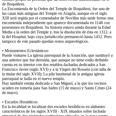
de Boquiñeni.
La Encomienda de la Orden del Temple de Boquiñeni, fue una de
las casas más antiguas del Temple en Aragón, aunque en el siglo
XIII será regida por el comendador de Novillas más tarde formo una
encomienda independiente que aparece documentada en 1148 con
posesiones en Boquiñeni. Su historia estuvo unida durante la Edad
Media a la orden del Temple y, tras la disolución de ésta en 1312, a
la del Hospital, bajo cuya jurisdicción permaneció hasta 1452. Pero
tampoco de este pasado quedan restos arqueológicos.
• Monumentos Eclesiásticos:
Puede visitarse La iglesia parroquial de la Asunción, que sustituyó a
una anterior que fue derruida, que aunque no tiene estilo definido
cuenta en su interior con dos retablos-fachadas dedicados a San
Francisco Javier (siglo XVI) y a la Virgen del Rosario (con talla de
la titular del siglo XVII); La pila bautismal de la antigua iglesia
parroquial se halla en el nuevo templo.
Hay también ermita dedicada a San Miguel, a la que los vecinos
acuden en romería para San Isidro (15 de mayo) y Santo Cristo (24
de mayo).
• Escudos Heraldicos:
En la localidad se localizan dos escudos heráldicos en alabastro
característicos de los siglos XVIII - XIX situados sobre fachada
principal de dos viviendas particulares ubicadas en la zona centro