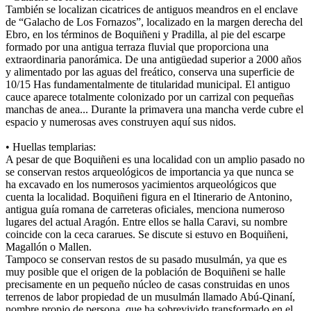
También se localizan cicatrices de antiguos meandros en el enclave
de “Galacho de Los Fornazos”, localizado en la margen derecha del
Ebro, en los términos de Boquiñeni y Pradilla, al pie del escarpe
formado por una antigua terraza fluvial que proporciona una
extraordinaria panorámica. De una antigüedad superior a 2000 años
y alimentado por las aguas del freático, conserva una superficie de
10/15 Has fundamentalmente de titularidad municipal. El antiguo
cauce aparece totalmente colonizado por un carrizal con pequeñas
manchas de anea... Durante la primavera una mancha verde cubre el
espacio y numerosas aves construyen aquí sus nidos.
• Huellas templarias:
A pesar de que Boquiñeni es una localidad con un amplio pasado no
se conservan restos arqueológicos de importancia ya que nunca se
ha excavado en los numerosos yacimientos arqueológicos que
cuenta la localidad. Boquiñeni figura en el Itinerario de Antonino,
antigua guía romana de carreteras oficiales, menciona numeroso
lugares del actual Aragón. Entre ellos se halla Caravi, su nombre
coincide con la ceca cararues. Se discute si estuvo en Boquiñeni,
Magallón o Mallen.
Tampoco se conservan restos de su pasado musulmán, ya que es
muy posible que el origen de la población de Boquiñeni se halle
precisamente en un pequeño núcleo de casas construidas en unos
terrenos de labor propiedad de un musulmán llamado Abú-Qinaní,
nombre propio de persona, que ha sobrevivido transformado en el