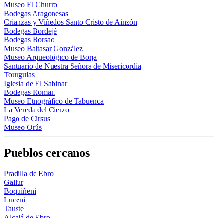
Museo El Churro
Bodegas Aragonesas
Crianzas y Viñedos Santo Cristo de Ainzón
Bodegas Bordejé
Bodegas Borsao
Museo Baltasar González
Museo Arqueológico de Borja
Santuario de Nuestra Señora de Misericordia
Tourguías
Iglesia de El Sabinar
Bodegas Roman
Museo Etnográfico de Tabuenca
La Vereda del Cierzo
Pago de Cirsus
Museo Orús
Pueblos cercanos
Pradilla de Ebro
Gallur
Boquiñeni
Luceni
Tauste
Alcalá de Ebro