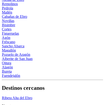
Remolinos
Pedrola
Mallén
Cabañas de Ebro
Novillas
Bisimbre
Cortes
Figueruelas
Agón
Fréscano
Sancho Abarca
Magallón
Pozuelo de Aragón
Alberite de San Juan
Oitura
Alagón
Bureta
Fuendejalón
Destinos cercanos
Ribera Alta del Ebro