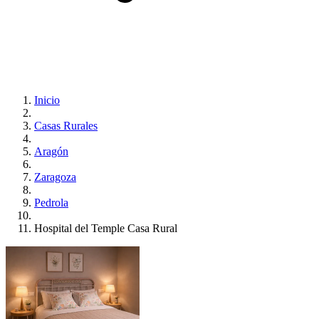
Inicio
Casas Rurales
Aragón
Zaragoza
Pedrola
Hospital del Temple Casa Rural