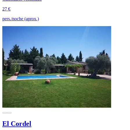
27 €
pers./noche (aprox.)
El Cordel