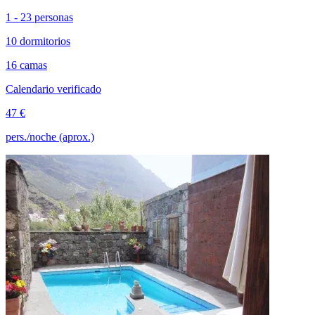
1 - 23 personas
10 dormitorios
16 camas
Calendario verificado
47 €
pers./noche (aprox.)