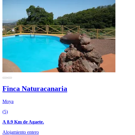
Finca Naturacanaria
Moya
(5)
A 8.9 Km de Agaete.
Alojamiento entero