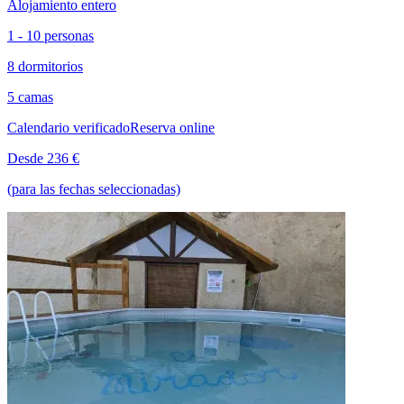
Alojamiento entero
1 - 10 personas
8 dormitorios
5 camas
Calendario verificado
Reserva online
Desde 236 €
(para las fechas seleccionadas)