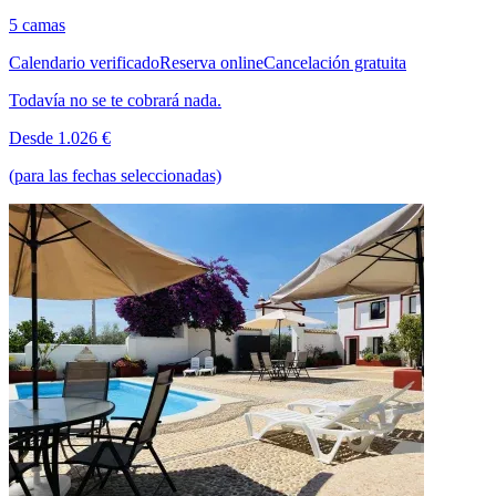
5 camas
Calendario verificado
Reserva online
Cancelación gratuita
Todavía no se te cobrará nada.
Desde 1.026 €
(para las fechas seleccionadas)