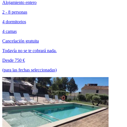
Alojamiento entero
2 - 8 personas
4 dormitorios
4 camas
Cancelación gratuita
Todavía no se te cobrará nada.
Desde 750 €
(para las fechas seleccionadas)