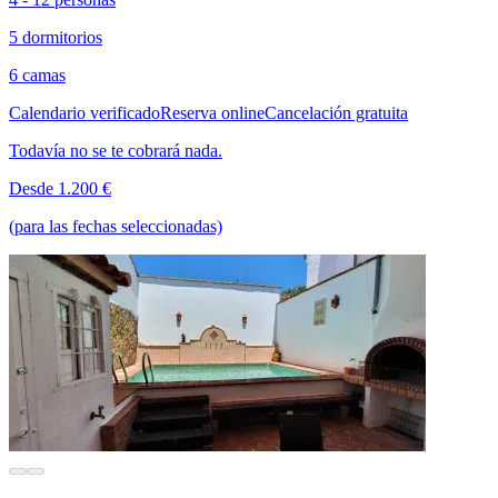
5 dormitorios
6 camas
Calendario verificado
Reserva online
Cancelación gratuita
Todavía no se te cobrará nada.
Desde 1.200 €
(para las fechas seleccionadas)