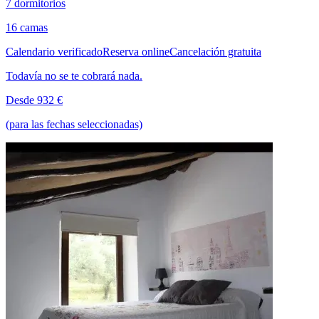
7 dormitorios
16 camas
Calendario verificado
Reserva online
Cancelación gratuita
Todavía no se te cobrará nada.
Desde 932 €
(para las fechas seleccionadas)