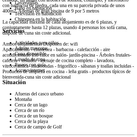
Lavavajillas
con barbacoa de piedra, cada una en su parcela privada de unos
Baño en habitación
400m2. Además de gran piscina de 9 por 5 metros
Televisión en habitación
Chimenea en la habitación
La capacidad máxima de cada alojamiento es de 6 plazas, y
conjuntamente hasta 12 plazas, usando 4 personas los sofá cama,
Servicios
dispone de cuna sin coste adicional.
Actividades para niños
Ambos alojamientos Disponen de: wifi
Admite mascotas
Aparcamiento - chimenea - barbacoa - calefacción - aire
Cuna disponible
acondicionado frió calor en salón- jardín-piscina - Árboles frutales-
Lavado de ropa
cafetera - tostador - menaje de cocina completo - lavadora,
Paseos con guía
vitroceramica- microondas - frigorífico - sábanas y toallas incluidas -
Acceso internet
Productos de limpieza en cocina - leña gratis - productos típicos de
bienvenida-cuna sin coste adicional
Situación
Afueras del casco urbano
Montaña
Cerca de un lago
Cerca de un río
Cerca de un bosque
Cerca de la playa
Cerca de campo de Golf