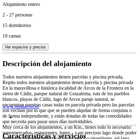
Alojamiento entero
2 - 27 personas
15 dormitorios
19 camas
Ver espacios y precios
Descripción del alojamiento
Todos nuestros alojamientos tienen parcelas y piscina privada,
Repito todos nuestros alojamientos tienen parcela y piscina privada
En la maravillosa e histórica localidad de Arcos de la Frontera en la
sierra de Cádiz, parque natural de Grazalema, ruta de los pueblos
blancos, playas de Cádiz, lago de Arcos paraje natural, se
encuentran nuestras casas todas en parcela privada pero las parcelas
www.ruralarcos.es
son vecinas por lo que que se pueden alquilar de forma conjunta o
de forma independiente, y están dotadas de todas las comodidades
que necesita para pasar unos días inolvidables.
Muy cerca de los alojamientos, a un Km., tienes todo lo necesario:
supermercados, restaurantes, bares... y un precioso lago donde poder
Características y servicios
realizar actividades deportivas como pesca o piragüismo, (el lago