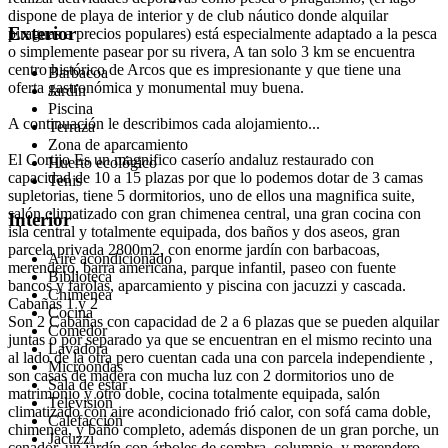
dispone de playa de interior y de club náutico donde alquilar
Exterior
piraguas a precios populares) está especialmente adaptado a la pesca
o simplemente pasear por su rivera, A tan solo 3 km se encuentra
centro histórico de Arcos que es impresionante y que tiene una
Barbacoa
oferta gastronómica y monumental muy buena.
Jardín
Piscina
A continuación le describimos cada alojamiento...
Terraza
Zona de aparcamiento
El Cortijo Es un magnifico caserío andaluz restaurado con
Huerto ecológico
capacidad de 10 a 15 plazas por que lo podemos dotar de 3 camas
Tenis
supletorias, tiene 5 dormitorios, uno de ellos una magnifica suite,
salón climatizado con gran chimenea central, una gran cocina con
Interior
isla central y totalmente equipada, dos baños y dos aseos, gran
parcela privada 2800m2, con enorme jardín con barbacoas,
Aire acondicionado
merendero, barra americana, parque infantil, paseo con fuente
Biblioteca
bancos y farolas, aparcamiento y piscina con jacuzzi y cascada.
Chimenea
Cabañas 1 y 2
Cocina
Son 2 Cabañas con capacidad de 2 a 6 plazas que se pueden alquilar
Comedor
juntas o por separado ya que se encuentran en el mismo recinto una
Lavadora
al lado de la otra pero cuentan cada una con parcela independiente ,
Microondas
son casas de madera con mucha luz con 2 dormitorios uno de
Sala de estar
matrimonio y otro doble, cocina totalmente equipada, salón
Televisión
climatizado con aire acondicionado frió calor, con sofá cama doble,
Calefacción
chimenea, y baño completo, además disponen de un gran porche, un
Jacuzzi
cenador, un jardín con árboles de sombra, columpio, y merendero