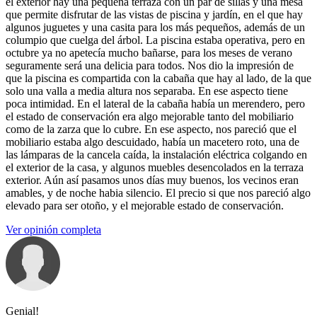
el exterior hay una pequeña terraza con un par de sillas y una mesa
que permite disfrutar de las vistas de piscina y jardín, en el que hay
algunos juguetes y una casita para los más pequeños, además de un
columpio que cuelga del árbol. La piscina estaba operativa, pero en
octubre ya no apetecía mucho bañarse, para los meses de verano
seguramente será una delicia para todos. Nos dio la impresión de
que la piscina es compartida con la cabaña que hay al lado, de la que
solo una valla a media altura nos separaba. En ese aspecto tiene
poca intimidad. En el lateral de la cabaña había un merendero, pero
el estado de conservación era algo mejorable tanto del mobiliario
como de la zarza que lo cubre. En ese aspecto, nos pareció que el
mobiliario estaba algo descuidado, había un macetero roto, una de
las lámparas de la cancela caída, la instalación eléctrica colgando en
el exterior de la casa, y algunos muebles desencolados en la terraza
exterior. Aún así pasamos unos días muy buenos, los vecinos eran
amables, y de noche habia silencio. El precio si que nos pareció algo
elevado para ser otoño, y el mejorable estado de conservación.
Ver opinión completa
Genial!