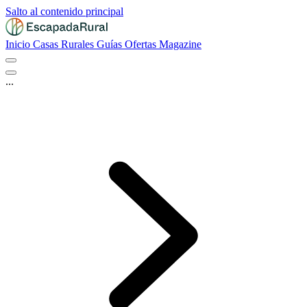
Salto al contenido principal
Inicio
Casas Rurales
Guías
Ofertas
Magazine
...