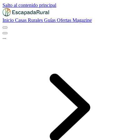
Salto al contenido principal
Inicio
Casas Rurales
Guías
Ofertas
Magazine
...