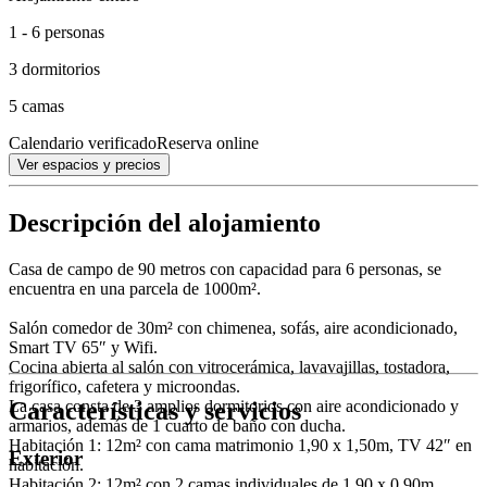
1 - 6 personas
3 dormitorios
5 camas
Calendario verificado
Reserva online
Ver espacios y precios
Descripción del alojamiento
Casa de campo de 90 metros con capacidad para 6 personas, se
encuentra en una parcela de 1000m².
Salón comedor de 30m² con chimenea, sofás, aire acondicionado,
Smart TV 65″ y Wifi.
Cocina abierta al salón con vitrocerámica, lavavajillas, tostadora,
frigorífico, cafetera y microondas.
Características y servicios
La casa consta de 3 amplios dormitorios con aire acondicionado y
armarios, además de 1 cuarto de baño con ducha.
Habitación 1: 12m² con cama matrimonio 1,90 x 1,50m, TV 42″ en
Exterior
habitación.
Habitación 2: 12m² con 2 camas individuales de 1,90 x 0,90m.