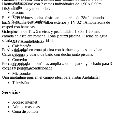
Barbacoa
Habitación 3: 10m² con 2 camas individuales de 1,90 x 0,90m.
Jardín
Disponible cuna y trona bebé.
Piscina
Terraza
En el los exteriores podrás disfrutar de porche de 28m² mirando
Zona de aparcamiento
hacia la piscina con mesa, salón exterior y TV 32″. Amplia zona de
césped con hamacas.
Interior
Gran piscina de 11 x 5 metros y profundidad 1,30 a 1,70 mts.
entrada en escalera romana. Zona jacuzzi piscina. Piscina de agua
salada y cercada para seguridad.
Aire acondicionado
Calefacción
Porche del árbol en zona piscina con barbacoa y mesa auxiliar.
Chimenea
Cama balinesa y cuarto de baño con ducha junto piscina.
Cocina
Comedor
Puerta de entrada automática, amplia zona de parking techado para 3
Lavadora
coches y perrera acondicionada.
Lavavajillas
Microondas
Una magnífica casa en el campo ideal para visitar Andalucía!
Sala de estar
Televisión
Servicios
Acceso internet
Admite mascotas
Cuna disponible