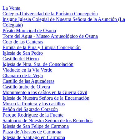
La Venta
Colegio-Universidad de la Purísima Concepción
Insigne Iglesia Colegial de Nuestra Señora de la Asunción (La
Colegiata)
Pósito Municipal de Osuna
Torre del Agua - Museo Arqueológico de Osuna
Coto de las Canteras
Ermita de la Pura y Limpia Concepción
Iglesia de San Pedro
Castillo del Hierro
Iglesia de Ntra. Sra. de Consolación
Viaducto en la Vía Verde
Chaparro de la Vega
Castillo de las Aguzaderas
Castillo árabe de Olvera
Monumento a los caídos en la Guerra Civil
Iglesia de Nuestra Señora de la Encarnación
Museo la frontera y los castillos
Peñón del Sagrado Corazón
Parque Rodríguez de la Fuente
Santuario de Nuestra Señora de los Remedios
Iglesia de San Felipe de Carmona
Plaza de Abastos de Carmona
Iglesia de Santiago en Carmona