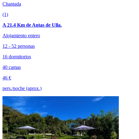
Chantada
(1)
A 21.4 Km de Antas de Ulla.
Alojamiento entero
12 - 52 personas
16 dormitorios
40 camas
46 €
pers./noche (aprox.)