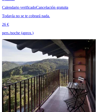
Calendario verificado
Cancelación gratuita
Todavía no se te cobrará nada.
26 €
pers./noche (aprox.)