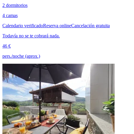
2 dormitorios
4 camas
Calendario verificado
Reserva online
Cancelación gratuita
Todavía no se te cobrará nada.
46 €
pers./noche (aprox.)