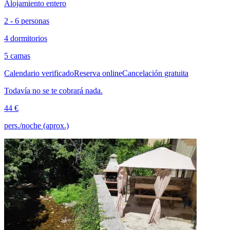
Alojamiento entero
2 - 6 personas
4 dormitorios
5 camas
Calendario verificado
Reserva online
Cancelación gratuita
Todavía no se te cobrará nada.
44 €
pers./noche (aprox.)