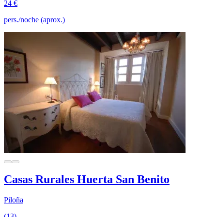
24 €
pers./noche (aprox.)
Casas Rurales Huerta San Benito
Piloña
(13)