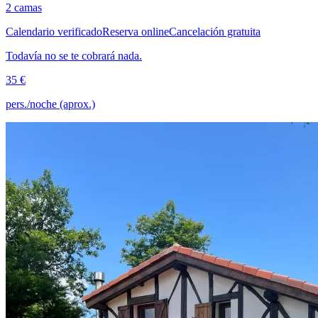
2 camas
Calendario verificado
Reserva online
Cancelación gratuita
Todavía no se te cobrará nada.
35 €
pers./noche (aprox.)