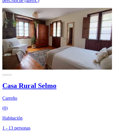
pers./noche (aprox.)
Casa Rural Selmo
Carreño
(0)
Habitación
1 - 13 personas