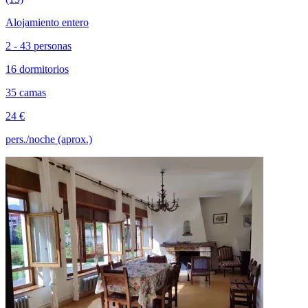
Alojamiento entero
2 - 43 personas
16 dormitorios
35 camas
24 €
pers./noche (aprox.)