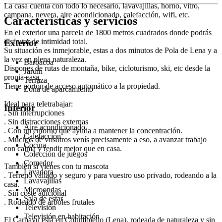
La casa cuenta con todo lo necesario, lavavajillas, horno, vitro,
campana, nevera, aire acondicionado, calefacción, wifi, etc.
Características y servicios
En el exterior una parcela de 1800 metros cuadrados donde podrás
disfrutar de intimidad total.
Exterior
Su situación es inmejorable, estas a dos minutos de Pola de Lena y a
la vez en plena naturaleza.
Barbacoa
Dispones de rutas de montaña, bike, cicloturismo, ski, etc desde la
Jardín
propia casa.
Terraza
Tiene portón de acceso automático a la propiedad.
Zona de aparcamiento
Ideal para teletrabajar:
Interior
. Sin interrupciones
. Sin distracciones externas
Aire acondicionado
. Con un entorno que ayuda a mantener la concentración.
Calefacción
. Muchos de vosotros venís precisamente a eso, a avanzar trabajo
Cocina
con calma y rendir mejor que en casa.
Colección de juegos
Comedor
También si vienes con tu mascota
Lavadora
. Terreno vallado y seguro y para vuestro uso privado, rodeando a la
Lavavajillas
casa.
Microondas
. Sin coste adicional
Sala de estar
. Rodeado de árboles frutales
Televisión
Televisión en habitación
El Carbayu está en Columbiello (Lena), rodeada de naturaleza y sin