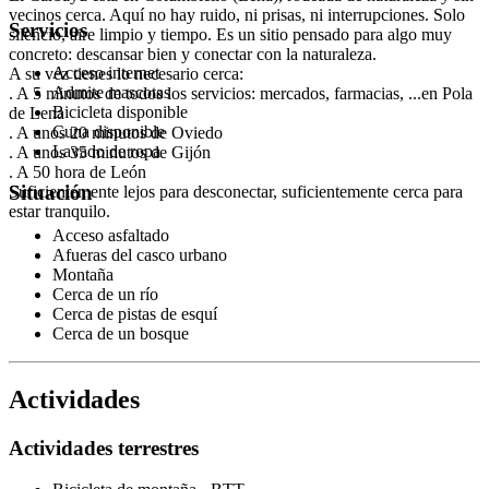
vecinos cerca. Aquí no hay ruido, ni prisas, ni interrupciones. Solo
Servicios
silencio, aire limpio y tiempo. Es un sitio pensado para algo muy
concreto: descansar bien y conectar con la naturaleza.
Acceso internet
A su vez tienes lo necesario cerca:
Admite mascotas
. A 5 minutos de todos los servicios: mercados, farmacias, ...en Pola
Bicicleta disponible
de Lena
Cuna disponible
. A unos 20 minutos de Oviedo
Lavado de ropa
. A unos 35 minutos de Gijón
. A 50 hora de León
Situación
Suficientemente lejos para desconectar, suficientemente cerca para
estar tranquilo.
Acceso asfaltado
Afueras del casco urbano
Montaña
Cerca de un río
Cerca de pistas de esquí
Cerca de un bosque
Actividades
Actividades terrestres