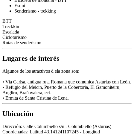
Bicicleta de montaña - BTT
Esquí
Senderismo - trekking
BTT
Treckkin
Escalada
Cicloturismo
Rutas de senderismo
Lugares de interés
Algunos de los atractivos d ela zona son:
• Via Carisa, antigua ruta Romana que comunica Asturias con León.
• Refugio del Meicin, Puerto de la Cobertoria, El Gamoniteiru,
Angliru, Brañavalera, ect.
• Ermita de Santa Cristina de Lena.
Ubicación
Dirección:
Calle Columbiello s/n - Columbiello (Asturias)
Coordenadas:
Latitud 43.141241107245 - Longitud