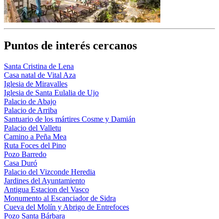
Puntos de interés cercanos
Santa Cristina de Lena
Casa natal de Vital Aza
Iglesia de Miravalles
Iglesia de Santa Eulalia de Ujo
Palacio de Abajo
Palacio de Arriba
Santuario de los mártires Cosme y Damián
Palacio del Valletu
Camino a Peña Mea
Ruta Foces del Pino
Pozo Barredo
Casa Duró
Palacio del Vizconde Heredia
Jardines del Ayuntamiento
Antigua Estacion del Vasco
Monumento al Escanciador de Sidra
Cueva del Molín y Abrigo de Entrefoces
Pozo Santa Bárbara