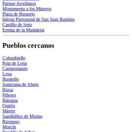
Parque Jovellanos
Monumento a los Mineros
Plaza de Requejo
Iglesia Parroquial de San Juan Bautista
Castillo de Soto
Ermita de la Madalena
Pueblos cercanos
Columbiello
Pola de Lena
Campomanes
Lena
Bustiello
Jomezana de Abajo
Riosa
Piñeres
Bárzana
Quirós
Mieres
Santibáñez de Murias
Riospaso
Morcín