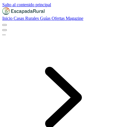
Salto al contenido principal
Inicio
Casas Rurales
Guías
Ofertas
Magazine
...