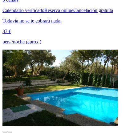
Calendario verificado
Reserva online
Cancelación gratuita
Todavía no se te cobrará nada.
37 €
pers./noche (aprox.)