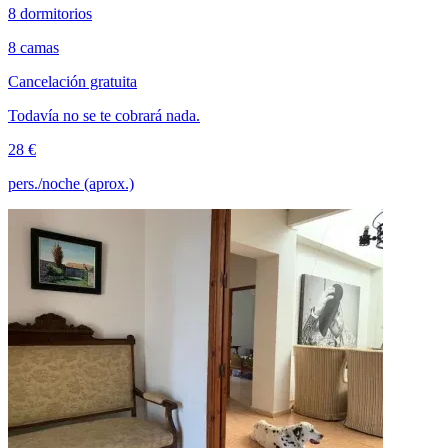
8 dormitorios
8 camas
Cancelación gratuita
Todavía no se te cobrará nada.
28 €
pers./noche (aprox.)