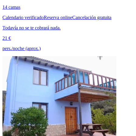
14 camas
Calendario verificado
Reserva online
Cancelación gratuita
Todavía no se te cobrará nada.
21 €
pers./noche (aprox.)