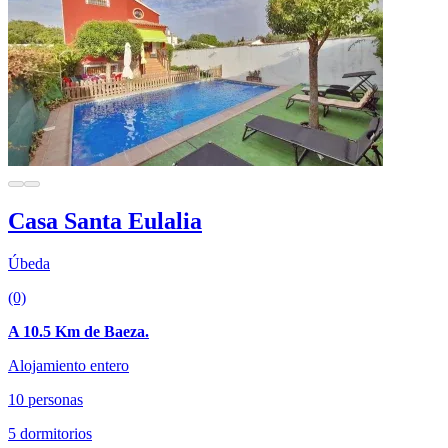
Casa Santa Eulalia
Úbeda
(0)
A 10.5 Km de Baeza.
Alojamiento entero
10 personas
5 dormitorios