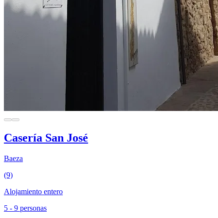
Casería San José
Baeza
(9)
Alojamiento entero
5 - 9 personas