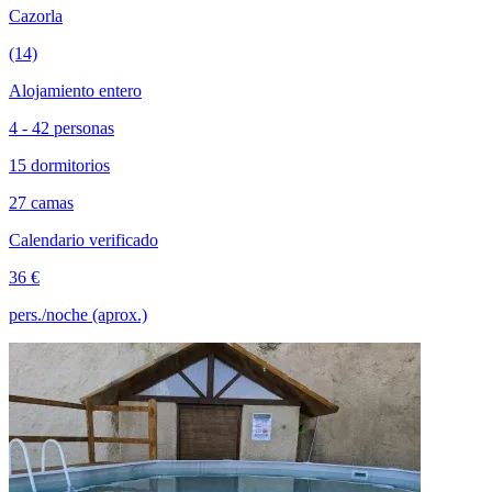
Cazorla
(14)
Alojamiento entero
4 - 42 personas
15 dormitorios
27 camas
Calendario verificado
36 €
pers./noche (aprox.)