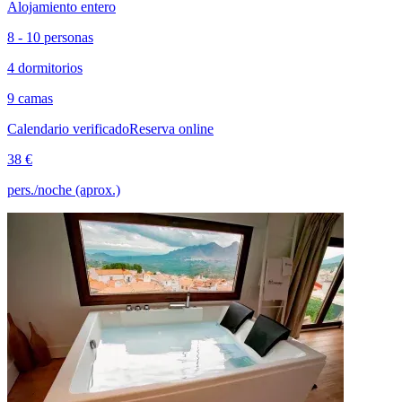
Alojamiento entero
8 - 10 personas
4 dormitorios
9 camas
Calendario verificado
Reserva online
38 €
pers./noche (aprox.)