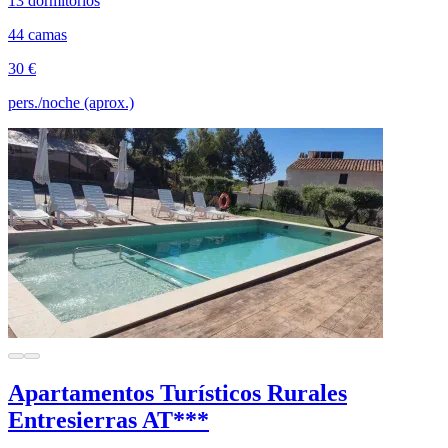
13 dormitorios
44 camas
30 €
pers./noche (aprox.)
Apartamentos Turísticos Rurales
Entresierras AT***