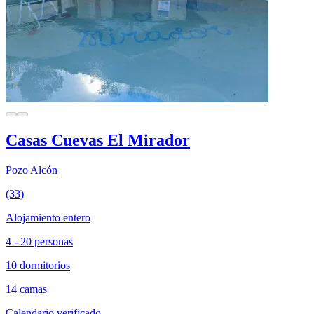
Casas Cuevas El Mirador
Pozo Alcón
(33)
Alojamiento entero
4 - 20 personas
10 dormitorios
14 camas
Calendario verificado