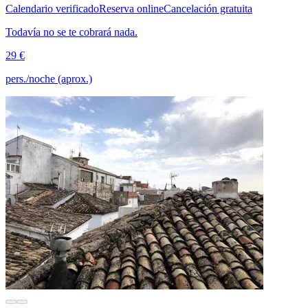
Calendario verificado
Reserva online
Cancelación gratuita
Todavía no se te cobrará nada.
29 €
pers./noche (aprox.)