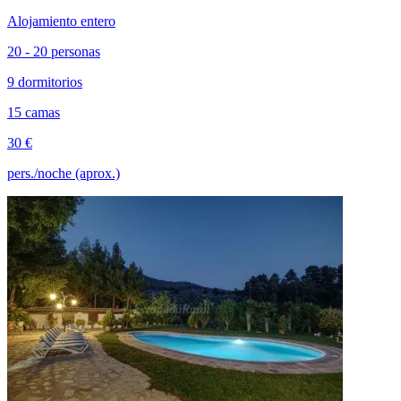
Alojamiento entero
20 - 20 personas
9 dormitorios
15 camas
30 €
pers./noche (aprox.)