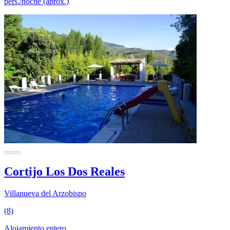
pers./noche (aprox.)
Cortijo Los Dos Reales
Villanueva del Arzobispo
(8)
Alojamiento entero