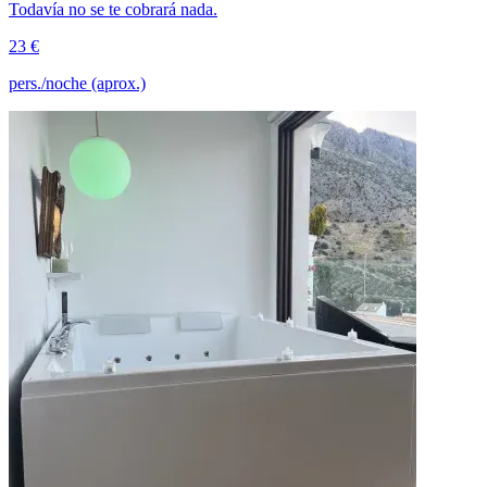
Todavía no se te cobrará nada.
23 €
pers./noche (aprox.)