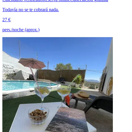
Todavía no se te cobrará nada.
27 €
pers./noche (aprox.)