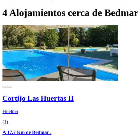
4 Alojamientos cerca de Bedma
Cortijo Las Huertas II
Huelma
(1)
A 17.7 Km de Bedmar .