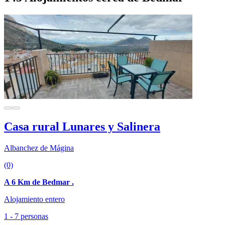
Casa rural Lunares y Salinera
Albanchez de Mágina
(0)
A 6 Km de Bedmar .
Alojamiento entero
1 - 7 personas