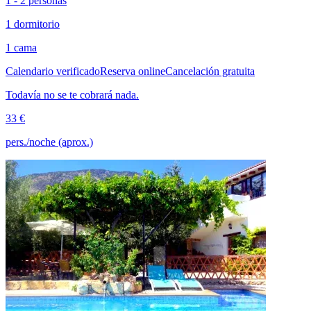
1 - 2 personas
1 dormitorio
1 cama
Calendario verificado
Reserva online
Cancelación gratuita
Todavía no se te cobrará nada.
33 €
pers./noche (aprox.)