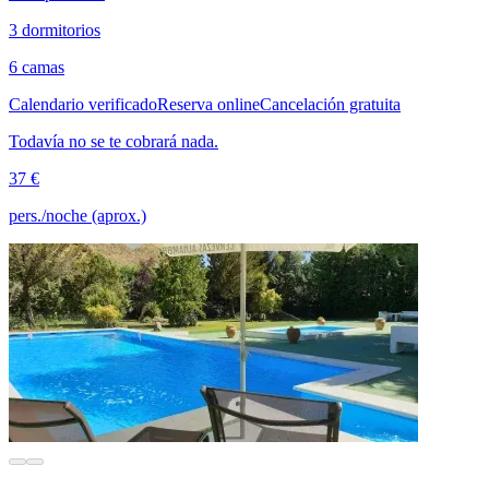
3 dormitorios
6 camas
Calendario verificado
Reserva online
Cancelación gratuita
Todavía no se te cobrará nada.
37 €
pers./noche (aprox.)