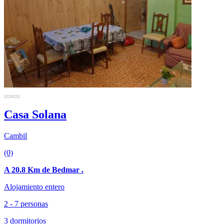
Casa Solana
Cambil
(0)
A 20.8 Km de Bedmar .
Alojamiento entero
2 - 7 personas
3 dormitorios