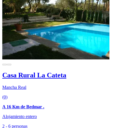
Casa Rural La Cateta
Mancha Real
(0)
A 16 Km de Bedmar .
Alojamiento entero
2 - 6 personas