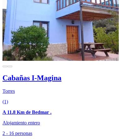
Cabañas I-Magina
Torres
(1)
A 11.8 Km de Bedmar .
Alojamiento entero
2 - 16 personas