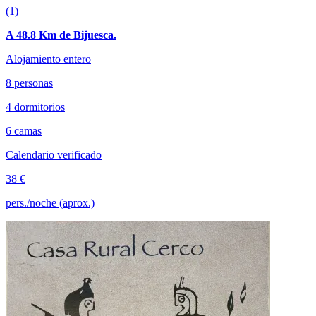
(1)
A 48.8 Km de Bijuesca.
Alojamiento entero
8 personas
4 dormitorios
6 camas
Calendario verificado
38 €
pers./noche (aprox.)