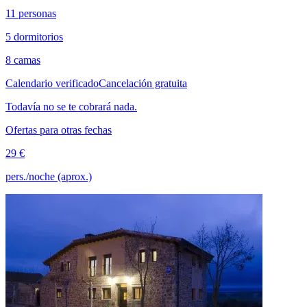
11 personas
5 dormitorios
8 camas
Calendario verificado
Cancelación gratuita
Todavía no se te cobrará nada.
Ofertas para otras fechas
29 €
pers./noche (aprox.)