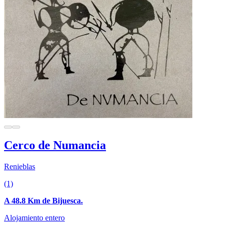
Cerco de Numancia
Renieblas
(1)
A 48.8 Km de Bijuesca.
Alojamiento entero