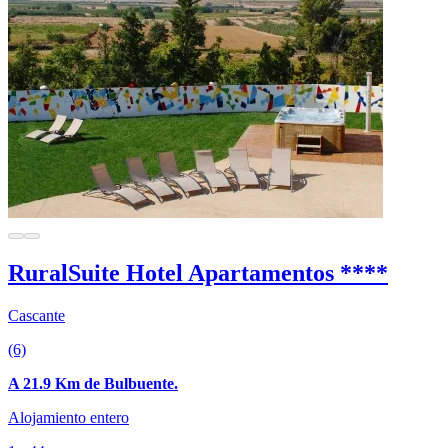
RuralSuite Hotel Apartamentos ****
Cascante
(6)
A 21.9 Km de Bulbuente.
Alojamiento entero