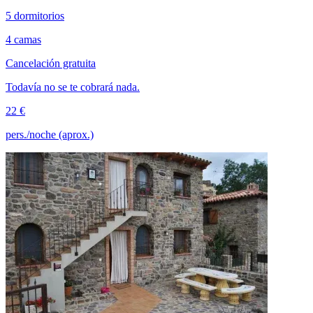
5 dormitorios
4 camas
Cancelación gratuita
Todavía no se te cobrará nada.
22 €
pers./noche (aprox.)