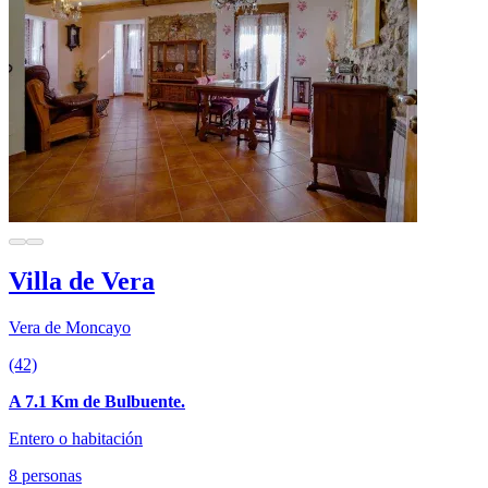
Villa de Vera
Vera de Moncayo
(42)
A 7.1 Km de Bulbuente.
Entero o habitación
8 personas