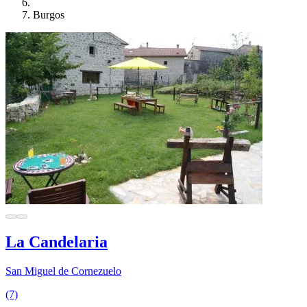
Burgos
La Candelaria
San Miguel de Cornezuelo
(7)