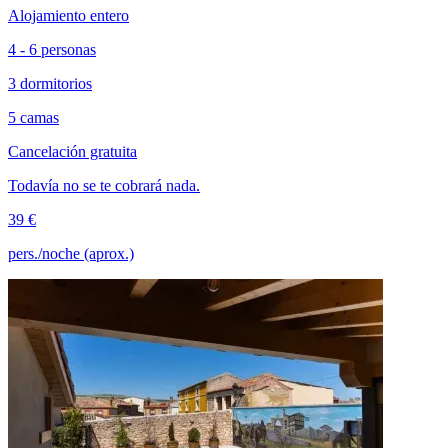
Alojamiento entero
4 - 6 personas
3 dormitorios
5 camas
Cancelación gratuita
Todavía no se te cobrará nada.
39 €
pers./noche (aprox.)