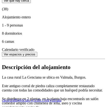
Ver qué hay cerca
(38)
Alojamiento entero
1 - 9 personas
8 dormitorios
6 camas
Calendario verificado
Ver espacios y precios
Descripción del alojamiento
La casa rural La Genciana se ubica en Valmala, Burgos.
Este antiguo corral de piedra caliza completamente restaurado
cuenta con todas las comodidades que un huésped podría necesitar.
Se distribuye en 2 plantas, en la planta baja encontrarás un salón
casarurallagencian.wixsite.com/valmala
comedor amplio con chimenea de leña, aseo y cocina