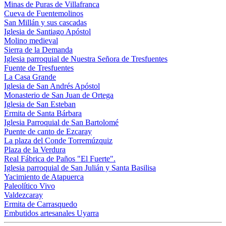
Minas de Puras de Villafranca
Cueva de Fuentemolinos
San Millán y sus cascadas
Iglesia de Santiago Apóstol
Molino medieval
Sierra de la Demanda
Iglesia parroquial de Nuestra Señora de Tresfuentes
Fuente de Tresfuentes
La Casa Grande
Iglesia de San Andrés Apóstol
Monasterio de San Juan de Ortega
Iglesia de San Esteban
Ermita de Santa Bárbara
Iglesia Parroquial de San Bartolomé
Puente de canto de Ezcaray
La plaza del Conde Torremúzquiz
Plaza de la Verdura
Real Fábrica de Paños "El Fuerte".
Iglesia parroquial de San Julián y Santa Basilisa
Yacimiento de Atapuerca
Paleolítico Vivo
Valdezcaray
Ermita de Carrasquedo
Embutidos artesanales Uyarra