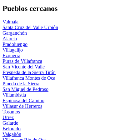
Pueblos cercanos
Valmala
Santa Cruz del Valle Urbión
Garganchón
Alarcia
Pradoluengo
Villagalijo
Ezquerra
Puras de Villafranca
San Vicente del Valle
Fresneda de la Sierra Tirón
Villafranca Montes de Oca
Pineda de la Sierra
San Miguel de Pedroso
Villambistia
Espinosa del Camino
Villasur de Herreros
Tosantos
Urrez
Galarde
Belorado
Valgañón
Villanasur-Río de Oca