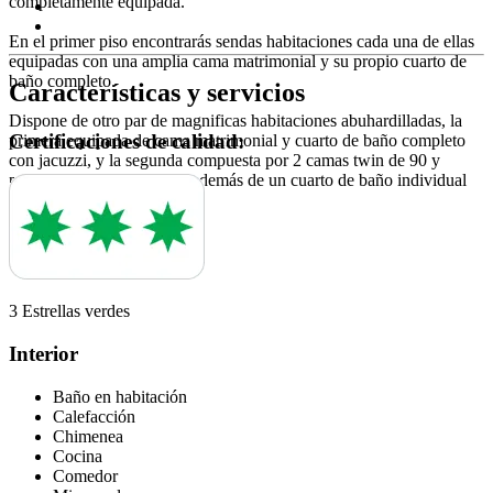
completamente equipada.
En el primer piso encontrarás sendas habitaciones cada una de ellas
equipadas con una amplia cama matrimonial y su propio cuarto de
baño completo.
Características y servicios
Dispone de otro par de magnificas habitaciones abuhardilladas, la
Certificaciones de calidad:
primera equipada de cama matrimonial y cuarto de baño completo
con jacuzzi, y la segunda compuesta por 2 camas twin de 90 y
posibilidad otra supletoria además de un cuarto de baño individual
completo.
3 Estrellas verdes
Interior
Baño en habitación
Calefacción
Chimenea
Cocina
Comedor