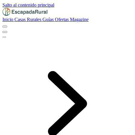
Salto al contenido principal
Inicio
Casas Rurales
Guías
Ofertas
Magazine
...