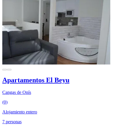
Apartamentos El Beyu
Cangas de Onís
(0)
Alojamiento entero
7 personas